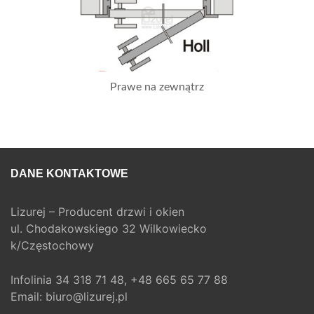
Prawe na zewnątrz
DANE KONTAKTOWE
Lizurej – Producent drzwi i okien
ul. Chodakowskiego 32 Wilkowiecko
k/Częstochowy
Infolinia
34 318 71 48,
+48 665 65 77 88
Email:
biuro@lizurej.pl