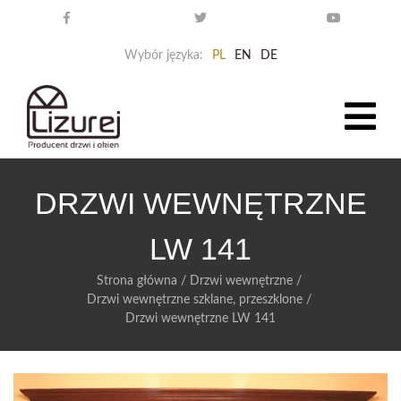
Wybór języka:
PL
EN
DE
DRZWI WEWNĘTRZNE
LW 141
Strona główna
/
Drzwi wewnętrzne
/
Drzwi wewnętrzne szklane, przeszklone
/
Drzwi wewnętrzne LW 141