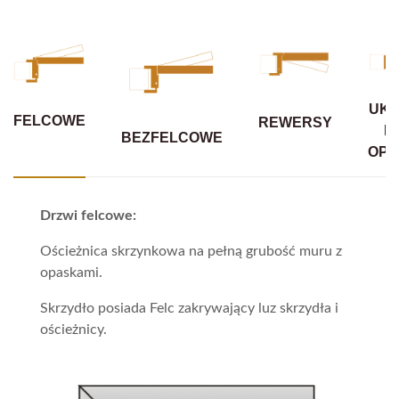
UKR
FELCOWE
REWERSY
B
BEZFELCOWE
OPA
Drzwi felcowe:
Ościeżnica skrzynkowa na pełną grubość muru z
opaskami.
Skrzydło posiada Felc zakrywający luz skrzydła i
ościeżnicy.