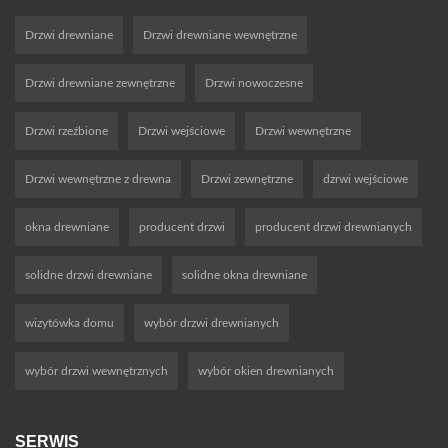
Drzwi drewniane
Drzwi drewniane wewnętrzne
Drzwi drewniane zewnętrzne
Drzwi nowoczesne
Drzwi rzeźbione
Drzwi wejściowe
Drzwi wewnętrzne
Drzwi wewnętrzne z drewna
Drzwi zewnętrzne
dzrwi wejściowe
okna drewniane
producent drzwi
producent drzwi drewnianych
solidne drzwi drewniane
solidne okna drewniane
wizytówka domu
wybór drzwi drewnianych
wybór drzwi wewnętrznych
wybór okien drewnianych
SERWIS