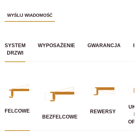
SYSTEM
WYPOSAŻENIE
GWARANCJA
K
DRZWI
UKR
FELCOWE
REWERSY
B
BEZFELCOWE
OPA