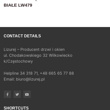
BIAŁE LW479
CONTACT DETAILS
Lizurej – Producent drzwi i okien
ul. Chodakowskiego 32 Wilkowiecko
k/Częstochowy
Helpline
34 318 71,
+48 665 65 77 88
Email:
biuro@lizurej.pl
SHORTCUTS