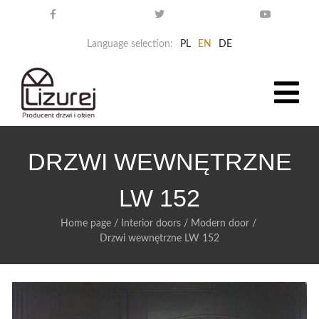
Language selection:
PL
EN
DE
DRZWI WEWNĘTRZNE
LW 152
Home page
/
Interior doors
/
Modern door
/
Drzwi wewnętrzne LW 152