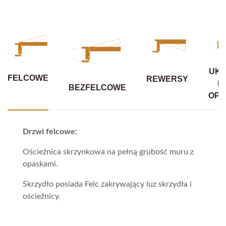
UKR
FELCOWE
REWERSY
B
BEZFELCOWE
OPA
Drzwi felcowe:
Ościeżnica skrzynkowa na pełną grubość muru z
opaskami.
Skrzydło posiada Felc zakrywający luz skrzydła i
ościeżnicy.