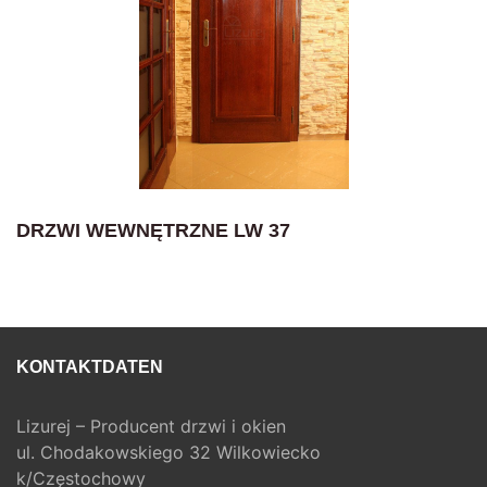
DRZWI WEWNĘTRZNE LW 37
KONTAKTDATEN
Lizurej – Producent drzwi i okien
ul. Chodakowskiego 32 Wilkowiecko
k/Częstochowy