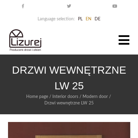
Language selection:
PL
EN
DE
DRZWI WEWNĘTRZNE
LW 25
Home page
/
Interior doors
/
Modern door
/
Drzwi wewnętrzne LW 25