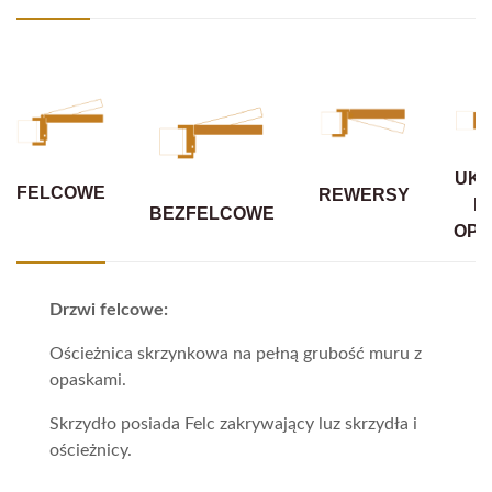
UKR
FELCOWE
REWERSY
B
BEZFELCOWE
OPA
Drzwi felcowe:
Ościeżnica skrzynkowa na pełną grubość muru z
opaskami.
Skrzydło posiada Felc zakrywający luz skrzydła i
ościeżnicy.