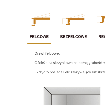
FELCOWE
BEZFELCOWE
RE
Drzwi felcowe:
Ościeżnica skrzynkowa na pełną grubość m
Skrzydło posiada Felc zakrywający luz skrzy