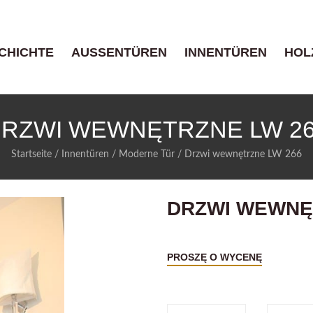
CHICHTE
AUSSENTÜREN
INNENTÜREN
HOL
RZWI WEWNĘTRZNE LW 2
Startseite
/
Innentüren
/
Moderne Tür
/
Drzwi wewnętrzne LW 266
DRZWI WEWNĘ
PROSZĘ O WYCENĘ