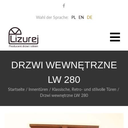
Wahl der Sprache:
PL
EN
DE
DRZWI WEWNĘTRZNE
LW 280
Startseite
/
Innentüren
/
Klassische, Retro- und stilvolle Türen
/
Drzwi wewnętrzne LW 280