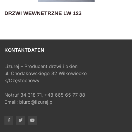
DRZWI WEWNĘTRZNE LW 123
KONTAKTDATEN
Lizurej – Producent drzwi i okien
ul. Chodakowskiego 32 Wilkowiecko
k/Częstochowy
Notruf
34 318 71,
+48 665 65 77 88
Email:
biuro@lizurej.pl