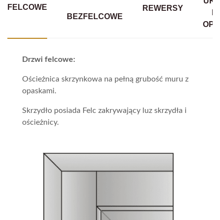
UKR
FELCOWE
REWERSY
B
BEZFELCOWE
OPA
Drzwi felcowe:
Ościeżnica skrzynkowa na pełną grubość muru z
opaskami.
Skrzydło posiada Felc zakrywający luz skrzydła i
ościeżnicy.