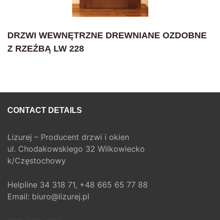
DRZWI WEWNĘTRZNE DREWNIANE OZDOBNE
Z RZEŹBĄ LW 228
CONTACT DETAILS
Lizurej – Producent drzwi i okien
ul. Chodakowskiego 32 Wilkowiecko
k/Częstochowy
Helpline
34 318 71,
+48 665 65 77 88
Email:
biuro@lizurej.pl