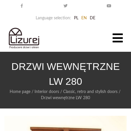
Language selection:
PL
EN
DE
DRZWI WEWNĘTRZNE
LW 280
Home page
/
Interior doors
/
Classic, retro and stylish doors
/
Drzwi wewnętrzne LW 280