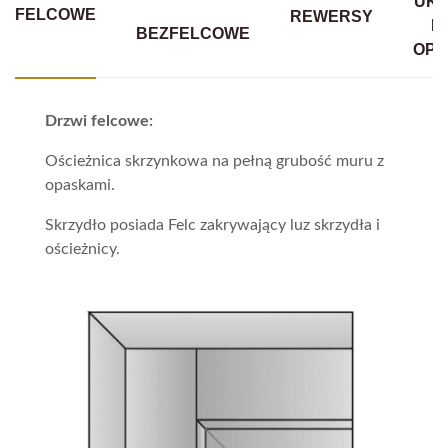
UKR
FELCOWE
REWERSY
B
BEZFELCOWE
OPA
Drzwi felcowe:
Ościeżnica skrzynkowa na pełną grubość muru z
opaskami.
Skrzydło posiada Felc zakrywający luz skrzydła i
ościeżnicy.