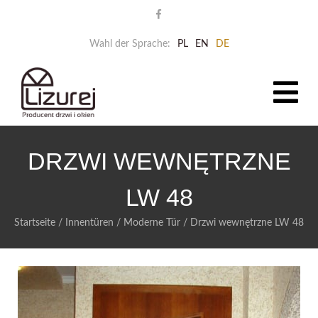
Wahl der Sprache:
PL
EN
DE
DRZWI WEWNĘTRZNE
LW 48
Startseite
/
Innentüren
/
Moderne Tür
/
Drzwi wewnętrzne LW 48