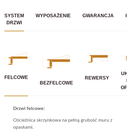
SYSTEM
WYPOSAŻENIE
GWARANCJA
K
DRZWI
UKR
FELCOWE
REWERSY
B
BEZFELCOWE
OPA
Drzwi felcowe:
Ościeżnica skrzynkowa na pełną grubość muru z
opaskami.