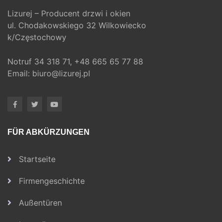
Lizurej – Producent drzwi i okien
ul. Chodakowskiego 32 Wilkowiecko
k/Częstochowy
Notruf
34 318 71,
+48 665 65 77 88
Email:
biuro@lizurej.pl
FÜR ABKÜRZUNGEN
Startseite
Firmengeschichte
Außentüren