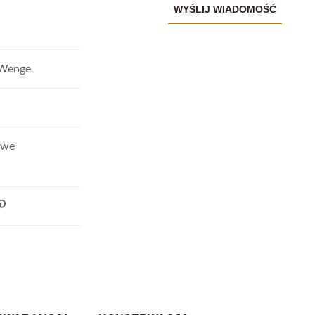
 Wenge
owe