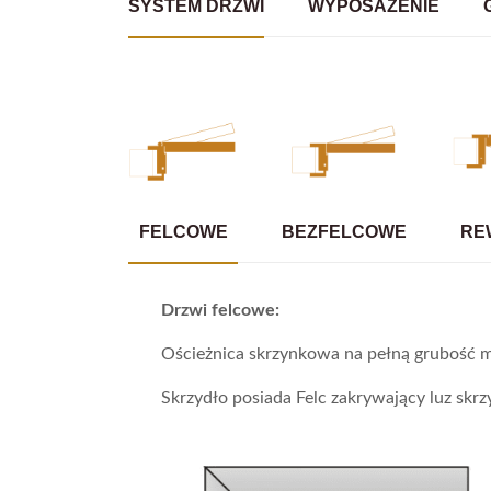
SYSTEM DRZWI
WYPOSAŻENIE
FELCOWE
BEZFELCOWE
RE
Drzwi felcowe:
Ościeżnica skrzynkowa na pełną grubość m
Skrzydło posiada Felc zakrywający luz skrzy