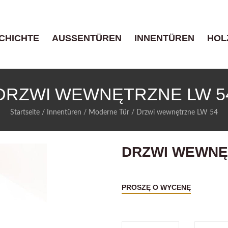
CHICHTE
AUSSENTÜREN
INNENTÜREN
HOL
DRZWI WEWNĘTRZNE LW 5
Startseite
/
Innentüren
/
Moderne Tür
/
Drzwi wewnętrzne LW 54
DRZWI WEWNĘ
PROSZĘ O WYCENĘ