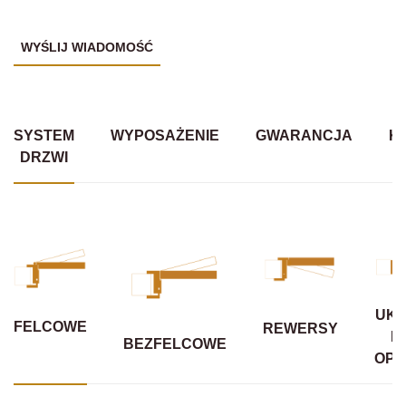
SYSTEM
WYPOSAŻENIE
GWARANCJA
K
DRZWI
UKR
FELCOWE
REWERSY
B
BEZFELCOWE
OPA