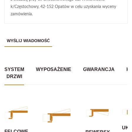
k/Częstochowy, 42-152 Opatów w celu uzyskania wyceny
zamówienia.
SYSTEM
WYPOSAŻENIE
GWARANCJA
K
DRZWI
UKR
FELCOWE