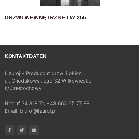
DRZWI WEWNĘTRZNE LW 266
KONTAKTDATEN
Lizurej – Producent drzwi i okien
ul. Chodakowskiego 32 Wilkowiecko
k/Częstochowy
Notruf
34 318 71,
+48 665 65 77 88
Email:
biuro@lizurej.pl