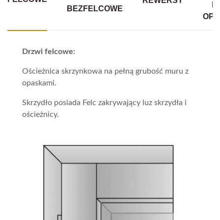
REWERSY
B
BEZFELCOWE
OPA
Drzwi felcowe:
Ościeżnica skrzynkowa na pełną grubość muru z
opaskami.
Skrzydło posiada Felc zakrywający luz skrzydła i
ościeżnicy.