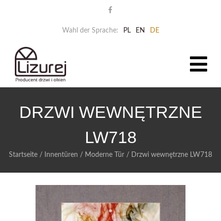
Wahl der Sprache:
PL
EN
DE
DRZWI WEWNĘTRZNE
LW718
Startseite
/
Innentüren
/
Moderne Tür
/
Drzwi wewnętrzne LW718