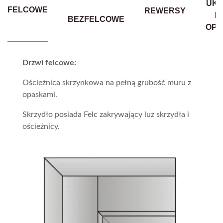
UKR
FELCOWE
REWERSY
B
BEZFELCOWE
OPA
Drzwi felcowe:
Ościeżnica skrzynkowa na pełną grubość muru z
opaskami.
Skrzydło posiada Felc zakrywający luz skrzydła i
ościeżnicy.