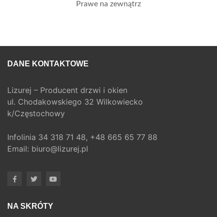
Prawe na zewnątrz
DANE KONTAKTOWE
Lizurej – Producent drzwi i okien
ul. Chodakowskiego 32 Wilkowiecko
k/Częstochowy
Infolinia
34 318 71 48,
+48 665 65 77 88
Email:
biuro@lizurej.pl
NA SKRÓTY