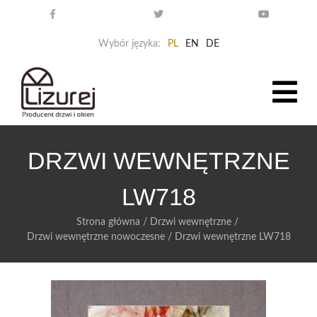
Wybór języka:
PL
EN
DE
DRZWI WEWNĘTRZNE
LW718
Strona główna
/
Drzwi wewnętrzne
/
Drzwi wewnętrzne nowoczesne
/
Drzwi wewnętrzne LW718