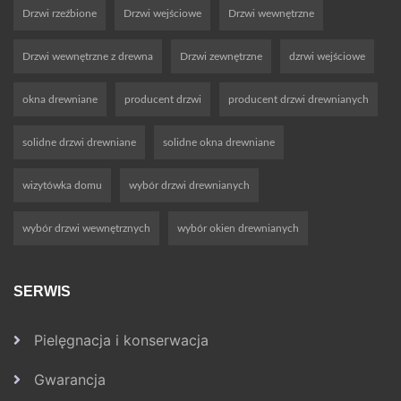
Drzwi rzeźbione
Drzwi wejściowe
Drzwi wewnętrzne
Drzwi wewnętrzne z drewna
Drzwi zewnętrzne
dzrwi wejściowe
okna drewniane
producent drzwi
producent drzwi drewnianych
solidne drzwi drewniane
solidne okna drewniane
wizytówka domu
wybór drzwi drewnianych
wybór drzwi wewnętrznych
wybór okien drewnianych
SERWIS
Pielęgnacja i konserwacja
Gwarancja