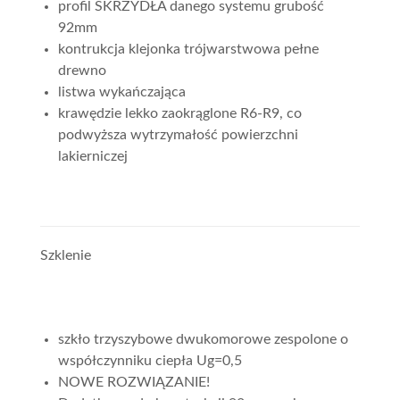
profil SKRZYDŁA danego systemu grubość
92mm
kontrukcja klejonka trójwarstwowa pełne
drewno
listwa wykańczająca
krawędzie lekko zaokrąglone R6-R9, co
podwyższa wytrzymałość powierzchni
lakierniczej
Szklenie
szkło trzyszybowe dwukomorowe zespolone o
współczynniku ciepła Ug=0,5
NOWE ROZWIĄZANIE!