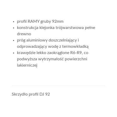
profil RAMY gruby 92mm
konstrukcja klejonka trójwarstwowa pełne
drewno
próg aluminiowy doszczelniający i
odprowadzający wodę z termowkładką
krawędzie lekko zaokrąglone R6-R9, co
podwyższa wytrzymałość powierzchni
lakierniczej
Skrzydło profil DJ 92