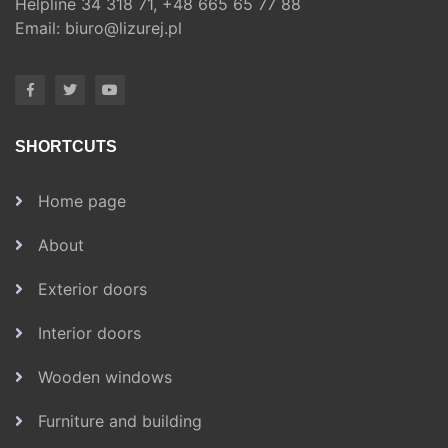
Helpline
34 318 71,
+48 665 65 77 88
Email:
biuro@lizurej.pl
SHORTCUTS
Home page
About
Exterior doors
Interior doors
Wooden windows
Furniture and building