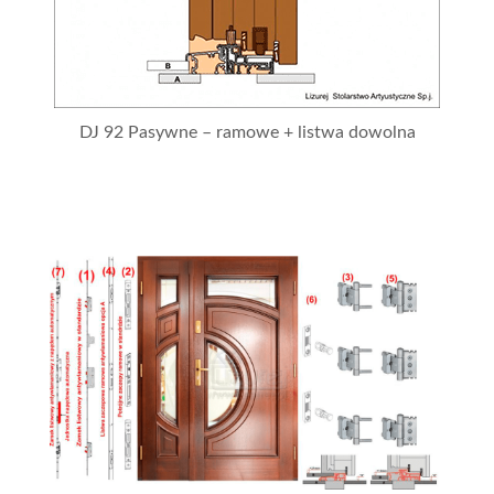
DJ 92 Pasywne – ramowe + listwa dowolna