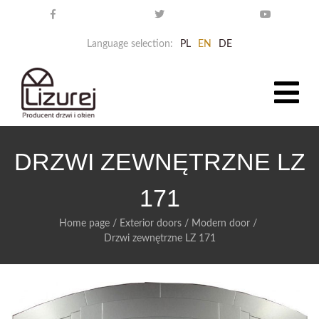
Language selection:
PL
EN
DE
DRZWI ZEWNĘTRZNE LZ
171
Home page
/
Exterior doors
/
Modern door
/
Drzwi zewnętrzne LZ 171