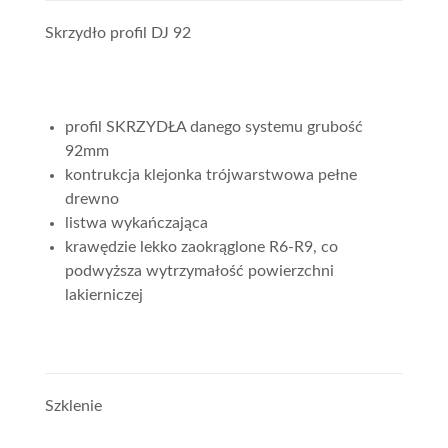
Skrzydło profil DJ 92
profil SKRZYDŁA danego systemu grubość
92mm
kontrukcja klejonka trójwarstwowa pełne
drewno
listwa wykańczająca
krawędzie lekko zaokrąglone R6-R9, co
podwyższa wytrzymałość powierzchni
lakierniczej
Szklenie