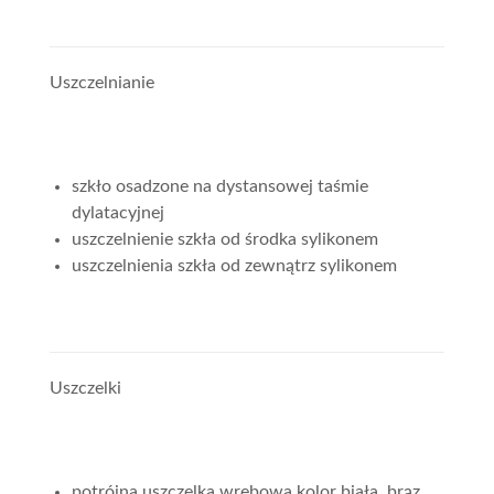
Uszczelnianie
szkło osadzone na dystansowej taśmie
dylatacyjnej
uszczelnienie szkła od środka sylikonem
uszczelnienia szkła od zewnątrz sylikonem
Uszczelki
potrójna uszczelka wrębowa kolor biała, brąz