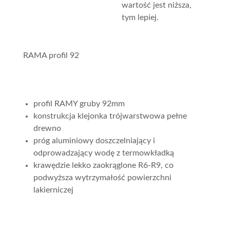
wartość jest niższa,
tym lepiej.
RAMA profil 92
profil RAMY gruby 92mm
konstrukcja klejonka trójwarstwowa pełne
drewno
próg aluminiowy doszczelniający i
odprowadzający wodę z termowkładką
krawędzie lekko zaokrąglone R6-R9, co
podwyższa wytrzymałość powierzchni
lakierniczej