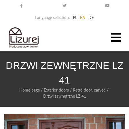
Language selection:
PL
EN
DE
DRZWI ZEWNĘTRZNE LZ
41
Home page
/
Exterior doors
/
Retro door, carved
/
Drzwi zewnętrzne LZ 41