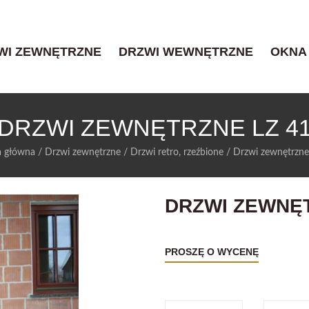
WI ZEWNĘTRZNE
DRZWI WEWNĘTRZNE
OKNA
DRZWI ZEWNĘTRZNE LZ 4
a główna
/
Drzwi zewnętrzne
/
Drzwi retro, rzeźbione
/
Drzwi zewnętrzne
DRZWI ZEWNĘT
PROSZĘ O WYCENĘ