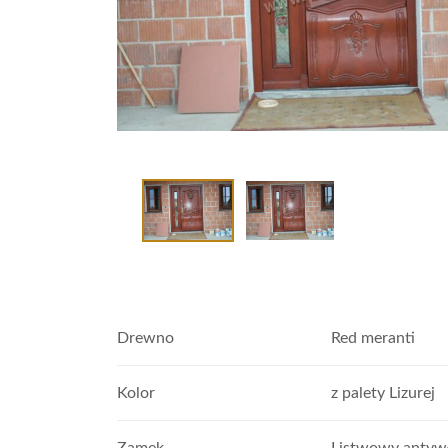
Drewno
Red meranti
Kolor
z palety Lizurej
Zamek
Listwowy anty