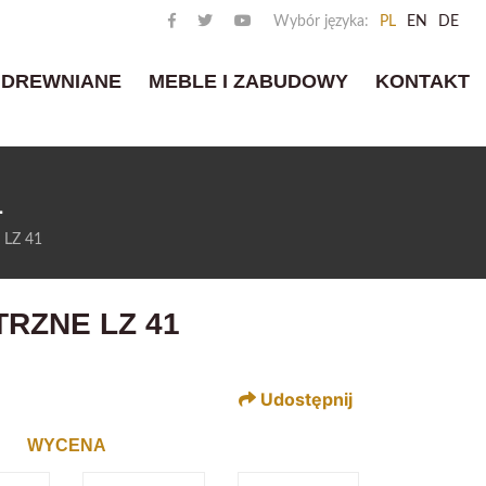
Wybór języka:
PL
EN
DE
 DREWNIANE
MEBLE I ZABUDOWY
KONTAKT
1
 LZ 41
RZNE LZ 41
Udostępnij
WYCENA