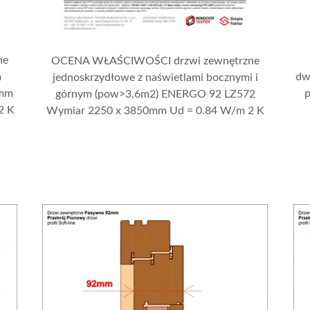
ne
OCENA WŁAŚCIWOŚCI drzwi zewnętrzne
m
dw
jednoskrzydłowe z naświetlami bocznymi i
 mm
górnym (pow>3,6m2) ENERGO 92 LZ572
2 K
Wymiar 2250 x 3850mm Ud = 0.84 W/m 2 K