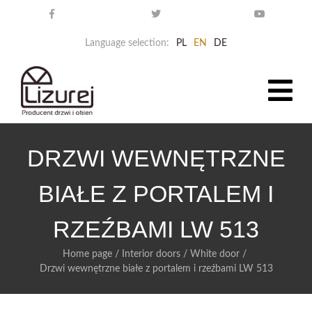
Language selection:
PL
EN
DE
DRZWI WEWNĘTRZNE
BIAŁE Z PORTALEM I
RZEŹBAMI LW 513
Home page
/
Interior doors
/
White door
/
Drzwi wewnętrzne białe z portalem i rzeźbami LW 513