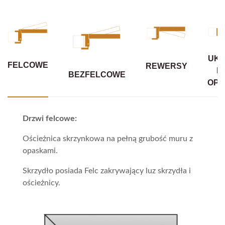
UKR
FELCOWE
REWERSY
B
BEZFELCOWE
OPA
Drzwi felcowe:
Ościeżnica skrzynkowa na pełną grubość muru z
opaskami.
Skrzydło posiada Felc zakrywający luz skrzydła i
ościeżnicy.