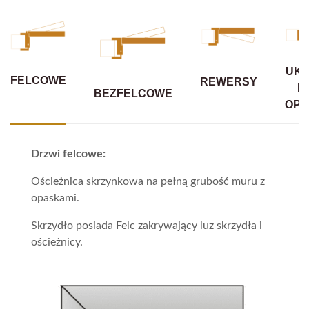
UKR
FELCOWE
REWERSY
B
BEZFELCOWE
OPA
Drzwi felcowe:
Ościeżnica skrzynkowa na pełną grubość muru z
opaskami.
Skrzydło posiada Felc zakrywający luz skrzydła i
ościeżnicy.