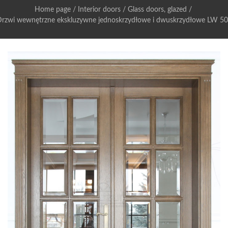
Home page
/
Interior doors
/
Glass doors, glazed
/
rzwi wewnętrzne ekskluzywne jednoskrzydłowe i dwuskrzydłowe LW 5