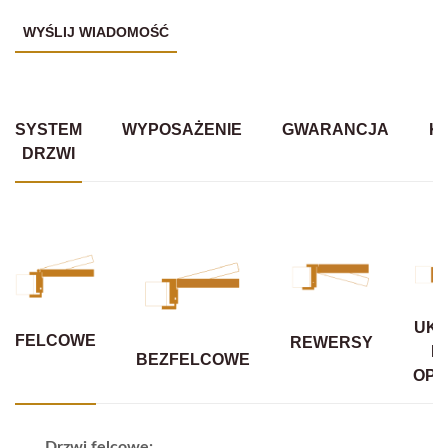
SYSTEM
WYPOSAŻENIE
GWARANCJA
K
DRZWI
UKR
FELCOWE
REWERSY
B
BEZFELCOWE
OPA
Drzwi felcowe: