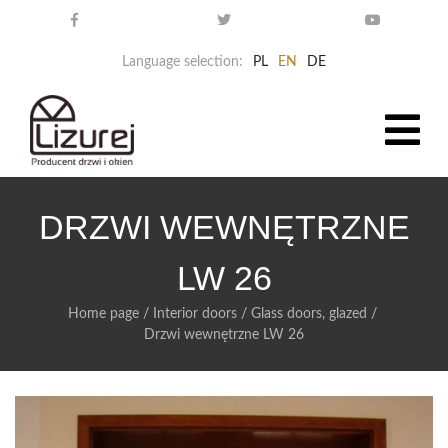
Language selection:
PL
EN
DE
DRZWI WEWNĘTRZNE
LW 26
Home page
/
Interior doors
/
Glass doors, glazed
/
Drzwi wewnętrzne LW 26