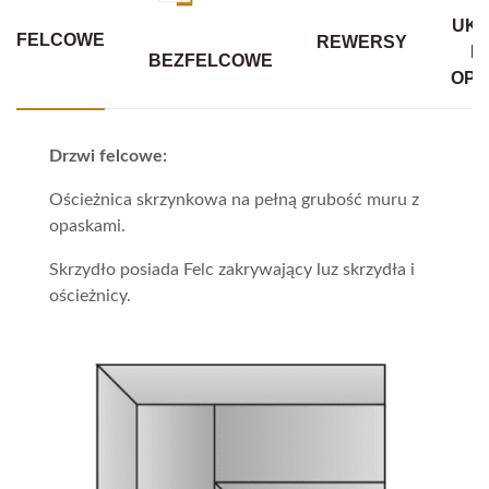
UKR
FELCOWE
REWERSY
B
BEZFELCOWE
OPA
Drzwi felcowe:
Ościeżnica skrzynkowa na pełną grubość muru z
opaskami.
Skrzydło posiada Felc zakrywający luz skrzydła i
ościeżnicy.