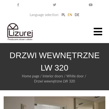
Language selection:
PL
EN
DE
DRZWI WEWNĘTRZNE
LW 320
Home page
/
Interior doors
/
White door
/
Drzwi wewnętrzne LW 320