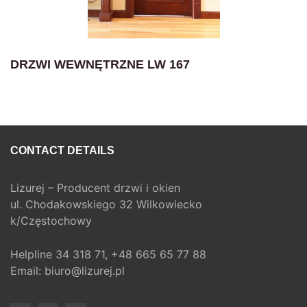
DRZWI WEWNĘTRZNE LW 167
CONTACT DETAILS
Lizurej – Producent drzwi i okien
ul. Chodakowskiego 32 Wilkowiecko
k/Częstochowy
Helpline
34 318 71,
+48 665 65 77 88
Email:
biuro@lizurej.pl