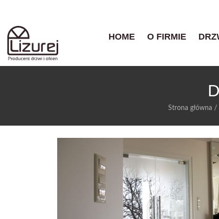
HOME
O FIRMIE
DRZ
D
Strona główna
/