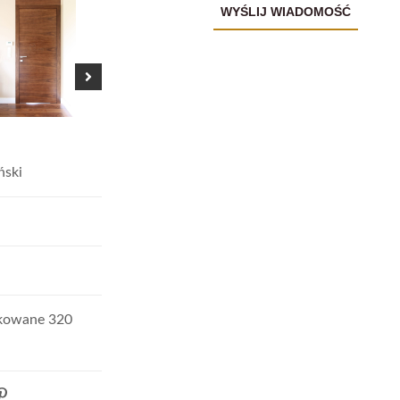
ński
kowane 320