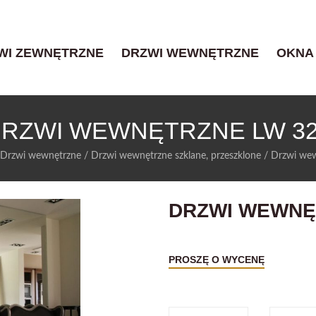
WI ZEWNĘTRZNE
DRZWI WEWNĘTRZNE
OKNA
RZWI WEWNĘTRZNE LW 3
Drzwi wewnętrzne
/
Drzwi wewnętrzne szklane, przeszklone
/
Drzwi we
DRZWI WEWNĘ
PROSZĘ O WYCENĘ