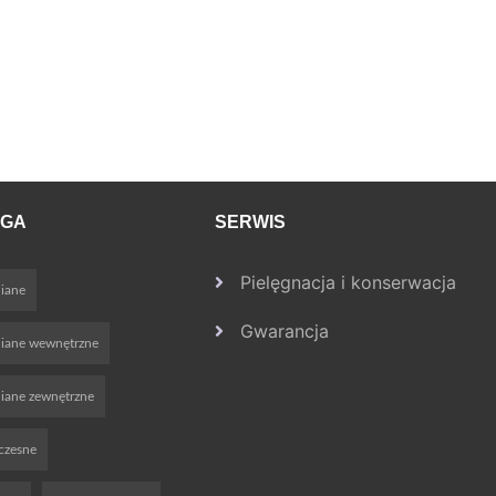
OGA
SERWIS
Pielęgnacja i konserwacja
iane
Gwarancja
niane wewnętrzne
iane zewnętrzne
czesne