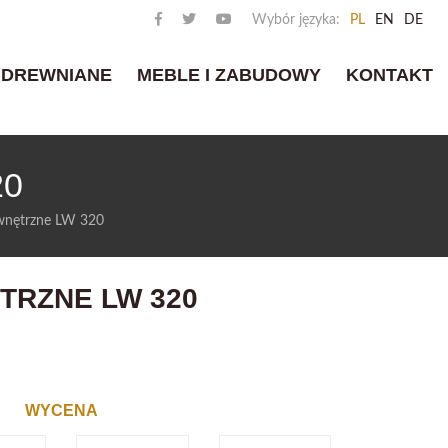
Wybór języka:
PL
EN
DE
 DREWNIANE
MEBLE I ZABUDOWY
KONTAKT
20
wnętrzne LW 320
TRZNE LW 320
WYCENA