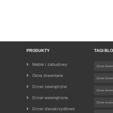
PRODUKTY
TAGI BL
Meble i zabudowy
Drzwi drewn
Okna drewniane
Drzwi drew
Drzwi zewnętrzne
Drzwi drewn
Drzwi wewnętrzne
Drzwi nowo
Drzwi dwuskrzydłowe