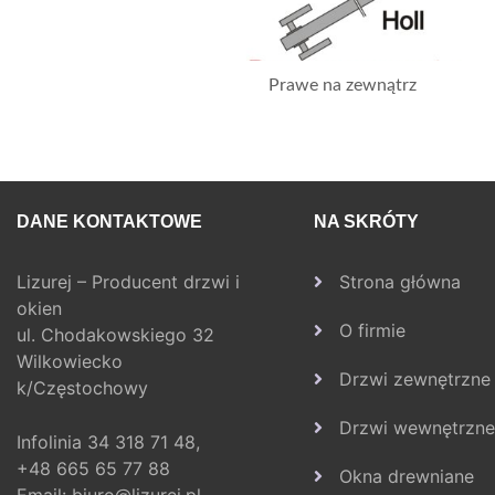
Prawe na zewnątrz
DANE KONTAKTOWE
NA SKRÓTY
Lizurej – Producent drzwi i
Strona główna
okien
O firmie
ul. Chodakowskiego 32
Wilkowiecko
Drzwi zewnętrzne
k/Częstochowy
Drzwi wewnętrzne
Infolinia
34 318 71 48,
+48 665 65 77 88
Okna drewniane
Email:
biuro@lizurej.pl