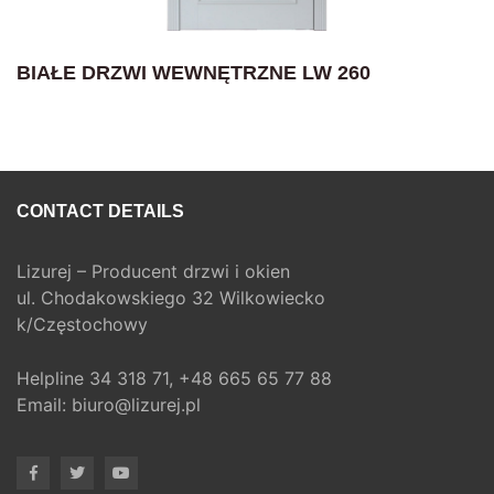
BIAŁE DRZWI WEWNĘTRZNE LW 260
CONTACT DETAILS
Lizurej – Producent drzwi i okien
ul. Chodakowskiego 32 Wilkowiecko
k/Częstochowy
Helpline
34 318 71,
+48 665 65 77 88
Email:
biuro@lizurej.pl