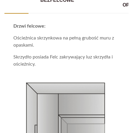
BEZFELCOWE
OPA
Drzwi felcowe:
Ościeżnica skrzynkowa na pełną grubość muru z
opaskami.
Skrzydło posiada Felc zakrywający luz skrzydła i
ościeżnicy.