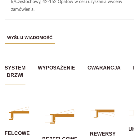
k/Częstochowy, 42-152 Opatów w celu uzyskania wyceny
zamówienia.
SYSTEM
WYPOSAŻENIE
GWARANCJA
K
DRZWI
UKR
FELCOWE
REWERSY
B