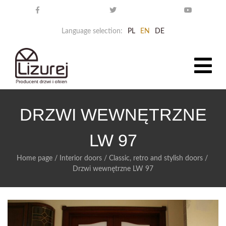
Language selection:
PL
EN
DE
DRZWI WEWNĘTRZNE
LW 97
Home page
/
Interior doors
/
Classic, retro and stylish doors
/
Drzwi wewnętrzne LW 97