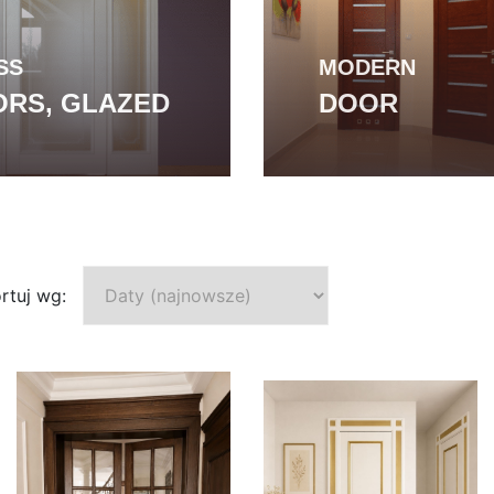
SS
MODERN
RS, GLAZED
DOOR
rtuj wg: