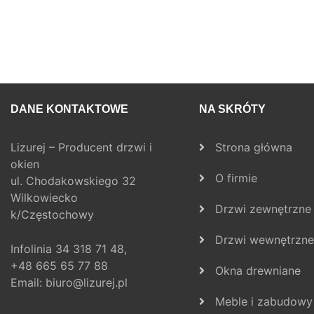
DANE KONTAKTOWE
NA SKRÓTY
Lizurej – Producent drzwi i
Strona główna
okien
O firmie
ul. Chodakowskiego 32
Wilkowiecko
Drzwi zewnętrzne
k/Częstochowy
Drzwi wewnętrzne
Infolinia
34 318 71 48,
+48 665 65 77 88
Okna drewniane
Email:
biuro@lizurej.pl
Meble i zabudowy