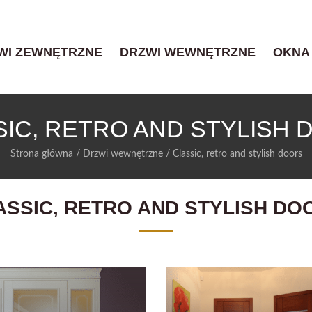
WI ZEWNĘTRZNE
DRZWI WEWNĘTRZNE
OKNA
SIC, RETRO AND STYLISH 
Strona główna
/
Drzwi wewnętrzne
/
Classic, retro and stylish doors
ASSIC, RETRO AND STYLISH DO