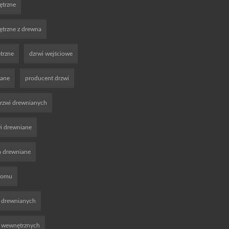
ętrzne
trzne z drewna
trzne
dzrwi wejściowe
iane
producent drzwi
rzwi drewnianych
wi drewniane
a drewniane
domu
 drewnianych
i wewnętrznych