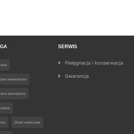
OGA
SERWIS
Pielęgnacja i konserwacja
iane
Gwarancja
niane wewnętrzne
iane zewnętrzne
czesne
ione
Drzwi wejściowe