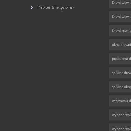
Drzwi wewn
Drzwi klasyczne
Drzwi wewnę
Drzwi zewnę
okna drewn
producent d
solidne drz
solidne okn
wizytówka 
wybór drzwi
wybór drzw