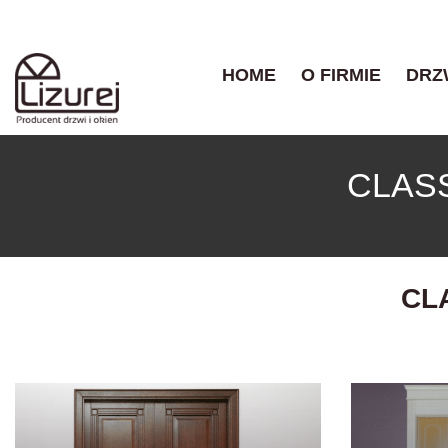
HOME
O FIRMIE
DRZ
CLAS
CL