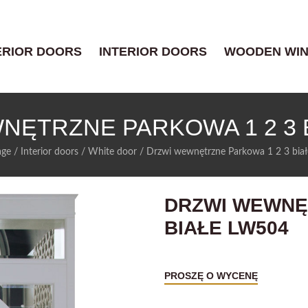
ERIOR DOORS
INTERIOR DOORS
WOODEN WI
NĘTRZNE PARKOWA 1 2 3 B
age
/
Interior doors
/
White door
/
Drzwi wewnętrzne Parkowa 1 2 3 bia
DRZWI WEWNĘ
BIAŁE LW504
PROSZĘ O WYCENĘ