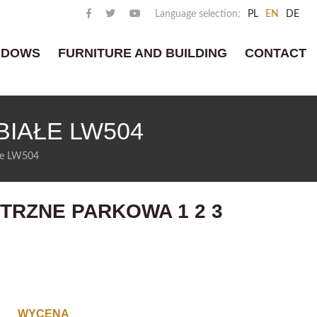
Language selection:
PL
EN
DE
NDOWS
FURNITURE AND BUILDING
CONTACT
IAŁE LW504
łe LW504
TRZNE PARKOWA 1 2 3
WYCENA