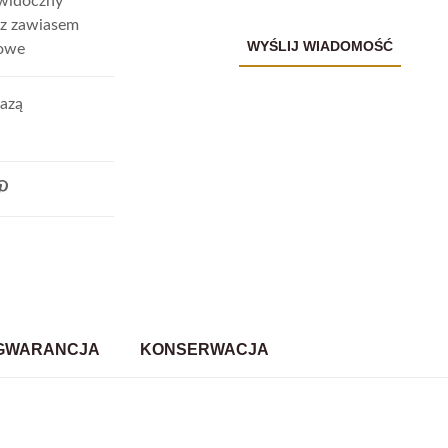
 widoczny
z zawiasem
cowe
fazą
GWARANCJA
KONSERWACJA