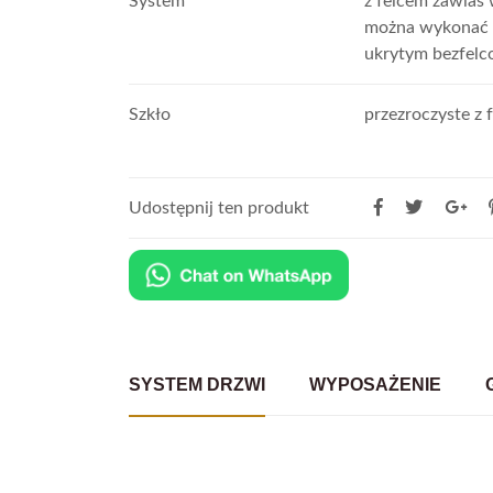
System
z felcem zawias
można wykonać 
ukrytym bezfel
Szkło
przezroczyste z 
Udostępnij ten produkt
SYSTEM DRZWI
WYPOSAŻENIE