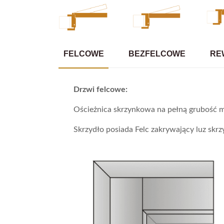
FELCOWE
BEZFELCOWE
RE
Drzwi felcowe:
Ościeżnica skrzynkowa na pełną grubość m
Skrzydło posiada Felc zakrywający luz skrzy