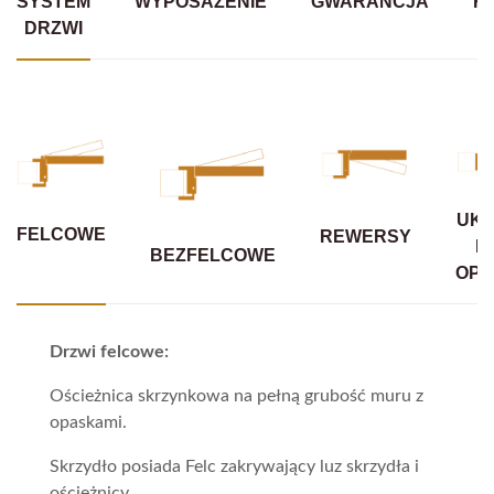
SYSTEM
WYPOSAŻENIE
GWARANCJA
K
DRZWI
UKR
FELCOWE
REWERSY
B
BEZFELCOWE
OPA
Drzwi felcowe:
Ościeżnica skrzynkowa na pełną grubość muru z
opaskami.
Skrzydło posiada Felc zakrywający luz skrzydła i
ościeżnicy.