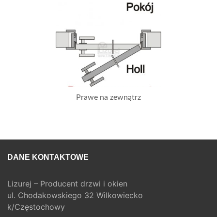
Prawe na zewnątrz
DANE KONTAKTOWE
Lizurej – Producent drzwi i okien
ul. Chodakowskiego 32 Wilkowiecko
k/Częstochowy