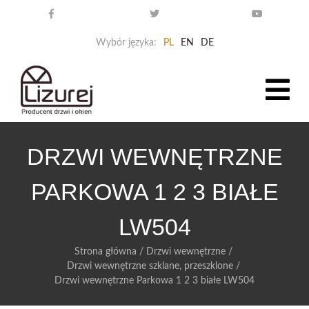
Wybór języka:
PL
EN
DE
DRZWI WEWNĘTRZNE
PARKOWA 1 2 3 BIAŁE
LW504
Strona główna
/
Drzwi wewnętrzne
/
Drzwi wewnętrzne szklane, przeszklone
/
Drzwi wewnętrzne Parkowa 1 2 3 białe LW504