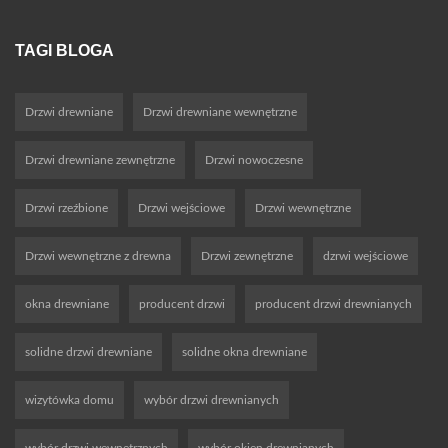
TAGI BLOGA
Drzwi drewniane
Drzwi drewniane wewnętrzne
Drzwi drewniane zewnętrzne
Drzwi nowoczesne
Drzwi rzeźbione
Drzwi wejściowe
Drzwi wewnętrzne
Drzwi wewnętrzne z drewna
Drzwi zewnętrzne
dzrwi wejściowe
okna drewniane
producent drzwi
producent drzwi drewnianych
solidne drzwi drewniane
solidne okna drewniane
wizytówka domu
wybór drzwi drewnianych