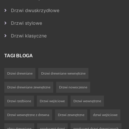
Drzwi dwuskrzydłowe
Drzwi stylowe
Drzwi klasyczne
TAGI BLOGA
Drzwi drewniane
Drzwi drewniane wewnętrzne
Drzwi drewniane zewnętrzne
Drzwi nowoczesne
Drzwi rzeźbione
Drzwi wejściowe
Drzwi wewnętrzne
Drzwi wewnętrzne z drewna
Drzwi zewnętrzne
dzrwi wejściowe
okna drewniane
producent drzwi
producent drzwi drewnianych