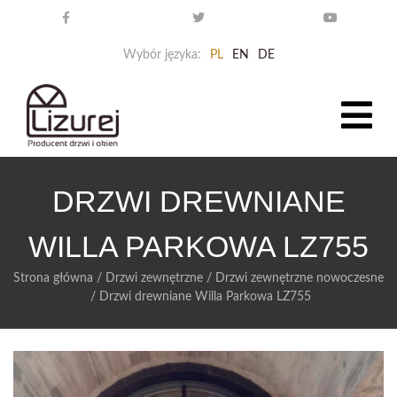
Wybór języka:
PL
EN
DE
DRZWI DREWNIANE
WILLA PARKOWA LZ755
Strona główna
/
Drzwi zewnętrzne
/
Drzwi zewnętrzne nowoczesne
/
Drzwi drewniane Willa Parkowa LZ755