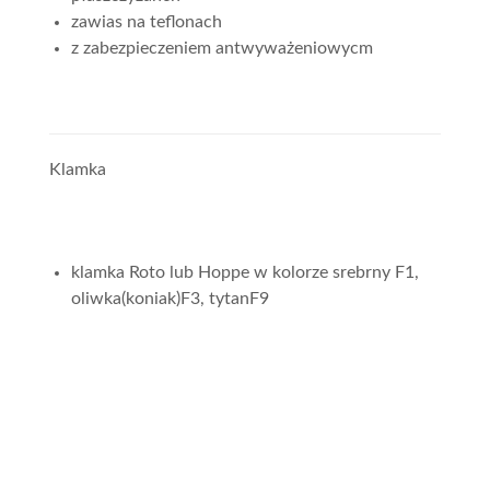
zawias na teflonach
z zabezpieczeniem antwyważeniowycm
Klamka
klamka Roto lub Hoppe w kolorze srebrny F1,
oliwka(koniak)F3, tytanF9