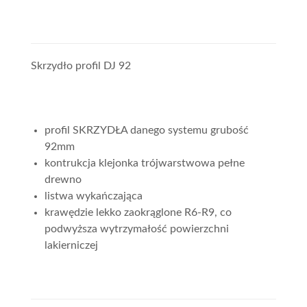
Skrzydło profil DJ 92
profil SKRZYDŁA danego systemu grubość
92mm
kontrukcja klejonka trójwarstwowa pełne
drewno
listwa wykańczająca
krawędzie lekko zaokrąglone R6-R9, co
podwyższa wytrzymałość powierzchni
lakierniczej