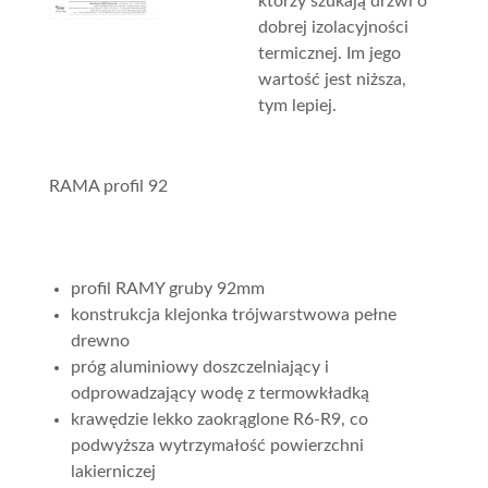
którzy szukają drzwi o
dobrej izolacyjności
termicznej. Im jego
wartość jest niższa,
tym lepiej.
RAMA profil 92
profil RAMY gruby 92mm
konstrukcja klejonka trójwarstwowa pełne
drewno
próg aluminiowy doszczelniający i
odprowadzający wodę z termowkładką
krawędzie lekko zaokrąglone R6-R9, co
podwyższa wytrzymałość powierzchni
lakierniczej