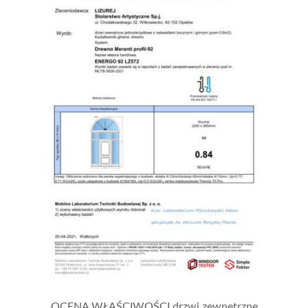
OCENA WŁAŚCIWOŚCI drzwi zewnętrzne