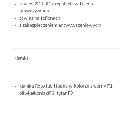
zawias 2D i 3D z regulacią w trzech
płaszczyzanch
zawias na teflonach
z zabezpieczeniem antwyważeniowycm
Klamka
klamka Roto lub Hoppe w kolorze srebrny F1,
oliwka(koniak)F3, tytanF9