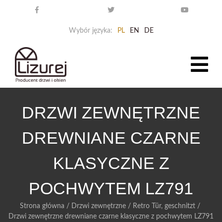
Wybór języka:
PL
EN
DE
DRZWI ZEWNĘTRZNE
DREWNIANE CZARNE
KLASYCZNE Z
POCHWYTEM LZ791
Strona główna
/
Drzwi zewnętrzne
/
Retro Tür, geschnitzt
/
Drzwi zewnętrzne drewniane czarne klasyczne z pochwytem LZ791