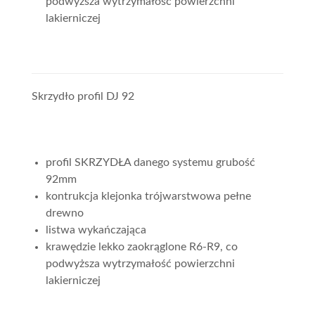
podwyższa wytrzymałość powierzchni
lakierniczej
Skrzydło profil DJ 92
profil SKRZYDŁA danego systemu grubość
92mm
kontrukcja klejonka trójwarstwowa pełne
drewno
listwa wykańczająca
krawędzie lekko zaokrąglone R6-R9, co
podwyższa wytrzymałość powierzchni
lakierniczej