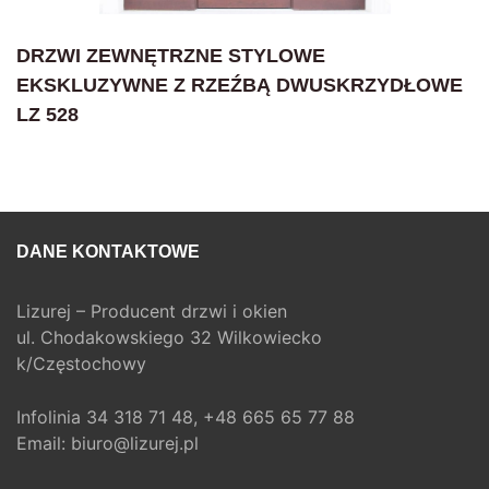
DRZWI ZEWNĘTRZNE STYLOWE
EKSKLUZYWNE Z RZEŹBĄ DWUSKRZYDŁOWE
LZ 528
DANE KONTAKTOWE
Lizurej – Producent drzwi i okien
ul. Chodakowskiego 32 Wilkowiecko
k/Częstochowy
Infolinia
34 318 71 48,
+48 665 65 77 88
Email:
biuro@lizurej.pl