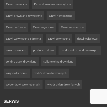
Drzwi drewniane
Drzwi drewniane wewnętrzne
Drzwi drewniane zewnętrzne
Drzwi nowoczesne
Drzwi rzeźbione
Drzwi wejściowe
Drzwi wewnętrzne
Drzwi wewnętrzne z drewna
Drzwi zewnętrzne
dzrwi wejściowe
okna drewniane
producent drzwi
producent drzwi drewnianych
solidne drzwi drewniane
solidne okna drewniane
wizytówka domu
wybór drzwi drewnianych
wybór drzwi wewnętrznych
wybór okien drewnianych
SERWIS