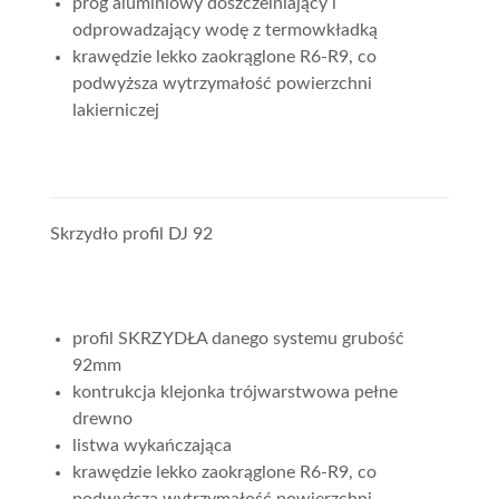
próg aluminiowy doszczelniający i
odprowadzający wodę z termowkładką
krawędzie lekko zaokrąglone R6-R9, co
podwyższa wytrzymałość powierzchni
lakierniczej
Skrzydło profil DJ 92
profil SKRZYDŁA danego systemu grubość
92mm
kontrukcja klejonka trójwarstwowa pełne
drewno
listwa wykańczająca
krawędzie lekko zaokrąglone R6-R9, co
podwyższa wytrzymałość powierzchni