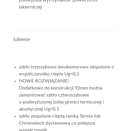
lakierniczej
Szklenie
szkło trzyszybowe dwukomorowe zespolone o
współczynniku ciepła Ug=0,5
NOWE ROZWIĄZANIE!
Dodatkowo do konstrukcji 92mm można
zamontować szkło czteroszybowe
o podwyższonej izolacyjności termicznej i
akustycznej Ug=0,5
szkło zespolone ciepłą ramką Termix lub
Chromatech dystansową co polepsza
współczynnik