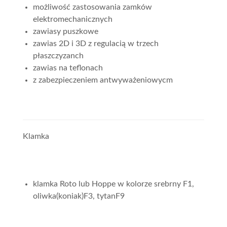
możliwość zastosowania zamków
elektromechanicznych
zawiasy puszkowe
zawias 2D i 3D z regulacią w trzech
płaszczyzanch
zawias na teflonach
z zabezpieczeniem antwyważeniowycm
Klamka
klamka Roto lub Hoppe w kolorze srebrny F1,
oliwka(koniak)F3, tytanF9