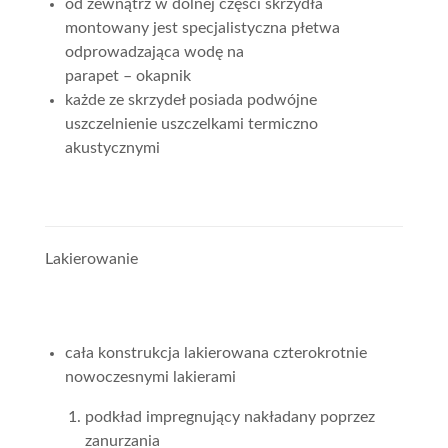
od zewnątrz w dolnej części skrzydła
montowany jest specjalistyczna płetwa
odprowadzająca wodę na
parapet – okapnik
każde ze skrzydeł posiada podwójne
uszczelnienie uszczelkami termiczno
akustycznymi
Lakierowanie
cała konstrukcja lakierowana czterokrotnie
nowoczesnymi lakierami
podkład impregnujący nakładany poprzez
zanurzania