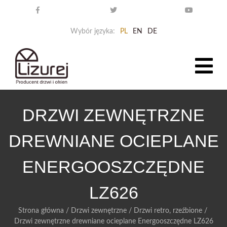
Wybór języka:
PL
EN
DE
DRZWI ZEWNĘTRZNE
DREWNIANE OCIEPLANE
ENERGOOSZCZĘDNE
LZ626
Strona główna
/
Drzwi zewnętrzne
/
Drzwi retro, rzeźbione
/
Drzwi zewnętrzne drewniane ocieplane Energooszczędne LZ626