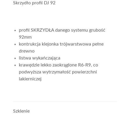
Skrzydło profil DJ 92
profil SKRZYDŁA danego systemu grubość
92mm
kontrukcja klejonka trójwarstwowa pełne
drewno
listwa wykańczająca
krawędzie lekko zaokrąglone R6-R9, co
podwyższa wytrzymałość powierzchni
lakierniczej
Szklenie