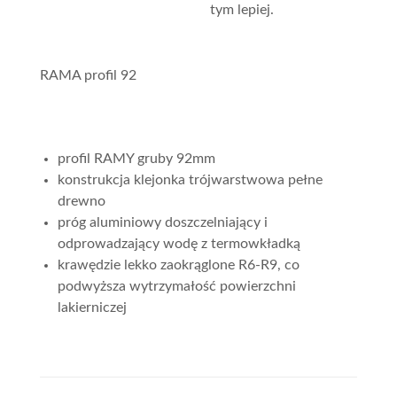
tym lepiej.
RAMA profil 92
profil RAMY gruby 92mm
konstrukcja klejonka trójwarstwowa pełne
drewno
próg aluminiowy doszczelniający i
odprowadzający wodę z termowkładką
krawędzie lekko zaokrąglone R6-R9, co
podwyższa wytrzymałość powierzchni
lakierniczej