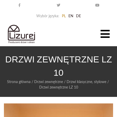
Wybór języka:
PL
EN
DE
DRZWI ZEWNĘTRZNE LZ
10
Strona główna
/
Drzwi zewnętrzne
/
Drzwi klasyczne, stylowe
/
Drzwi zewnętrzne LZ 10