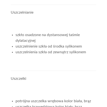
Uszczelnianie
szkło osadzone na dystansowej taśmie
dylatacyjnej
uszczelnienie szkła od środka sylikonem
uszczelnienia szkła od zewnątrz sylikonem
Uszczelki
potrójna uszczelka wrębowa kolor biała, brąz
uszczelka krawędziowa kolor biały, brąz