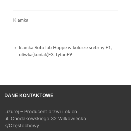
Klamka
klamka Roto lub Hoppe w kolorze srebrny F1,
oliwka(koniak)F3, tytanF9
DANE KONTAKTOWE
Lizurej – Producent drzwi i okien
ul. Chodakowskiego 32 Wilkowiecko
k/Częstochowy