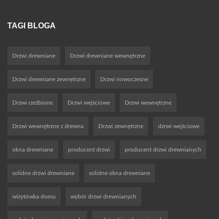
TAGI BLOGA
Drzwi drewniane
Drzwi drewniane wewnętrzne
Drzwi drewniane zewnętrzne
Drzwi nowoczesne
Drzwi rzeźbione
Drzwi wejściowe
Drzwi wewnętrzne
Drzwi wewnętrzne z drewna
Drzwi zewnętrzne
dzrwi wejściowe
okna drewniane
producent drzwi
producent drzwi drewnianych
solidne drzwi drewniane
solidne okna drewniane
wizytówka domu
wybór drzwi drewnianych