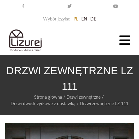
Wybór języka:
PL
EN
DE
DRZWI ZEWNĘTRZNE LZ
111
Strona główna
/
Drzwi zewnętrzne
/
Drzwi dwuskrzydłowe z dostawką
/
Drzwi zewnętrzne LZ 111