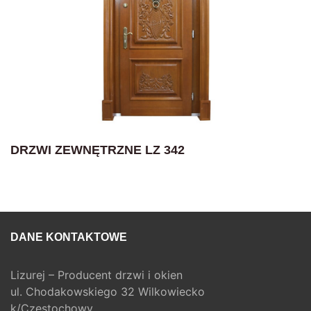
DRZWI ZEWNĘTRZNE LZ 342
DANE KONTAKTOWE
Lizurej – Producent drzwi i okien
ul. Chodakowskiego 32 Wilkowiecko
k/Częstochowy