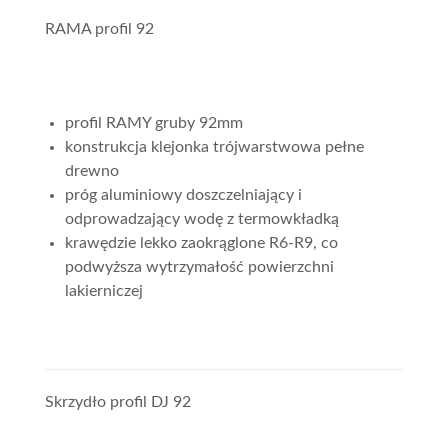
RAMA profil 92
profil RAMY gruby 92mm
konstrukcja klejonka trójwarstwowa pełne
drewno
próg aluminiowy doszczelniający i
odprowadzający wodę z termowkładką
krawędzie lekko zaokrąglone R6-R9, co
podwyższa wytrzymałość powierzchni
lakierniczej
Skrzydło profil DJ 92