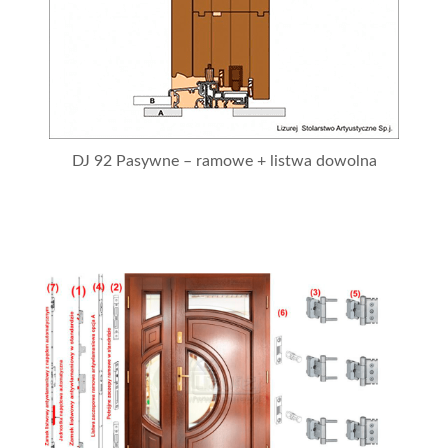
DJ 92 Pasywne – ramowe + listwa dowolna