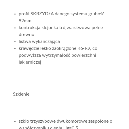
profil SKRZYDŁA danego systemu grubość
92mm
kontrukcja klejonka trójwarstwowa pełne
drewno
listwa wykańczająca
krawędzie lekko zaokrąglone R6-R9, co
podwyższa wytrzymałość powierzchni
lakierniczej
Szklenie
szkło trzyszybowe dwukomorowe zespolone o
współczynniku ciepła Ug=0,5