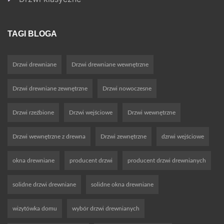
TAGI BLOGA
Drzwi drewniane
Drzwi drewniane wewnętrzne
Drzwi drewniane zewnętrzne
Drzwi nowoczesne
Drzwi rzeźbione
Drzwi wejściowe
Drzwi wewnętrzne
Drzwi wewnętrzne z drewna
Drzwi zewnętrzne
dzrwi wejściowe
okna drewniane
producent drzwi
producent drzwi drewnianych
solidne drzwi drewniane
solidne okna drewniane
wizytówka domu
wybór drzwi drewnianych