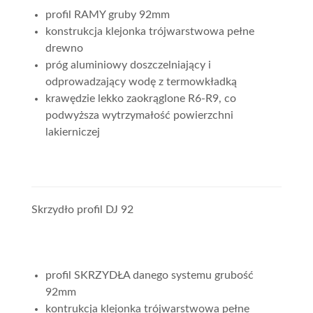
profil RAMY gruby 92mm
konstrukcja klejonka trójwarstwowa pełne
drewno
próg aluminiowy doszczelniający i
odprowadzający wodę z termowkładką
krawędzie lekko zaokrąglone R6-R9, co
podwyższa wytrzymałość powierzchni
lakierniczej
Skrzydło profil DJ 92
profil SKRZYDŁA danego systemu grubość
92mm
kontrukcja klejonka trójwarstwowa pełne