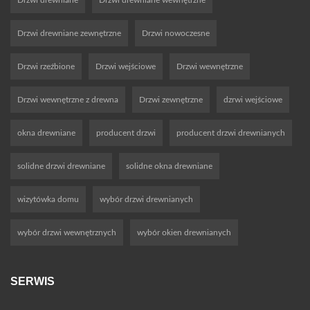
Drzwi drewniane zewnętrzne
Drzwi nowoczesne
Drzwi rzeźbione
Drzwi wejściowe
Drzwi wewnętrzne
Drzwi wewnętrzne z drewna
Drzwi zewnętrzne
dzrwi wejściowe
okna drewniane
producent drzwi
producent drzwi drewnianych
solidne drzwi drewniane
solidne okna drewniane
wizytówka domu
wybór drzwi drewnianych
wybór drzwi wewnętrznych
wybór okien drewnianych
SERWIS