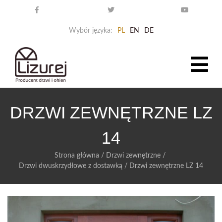
Wybór języka:
PL
EN
DE
DRZWI ZEWNĘTRZNE LZ
14
Strona główna
/
Drzwi zewnętrzne
/
Drzwi dwuskrzydłowe z dostawką
/
Drzwi zewnętrzne LZ 14