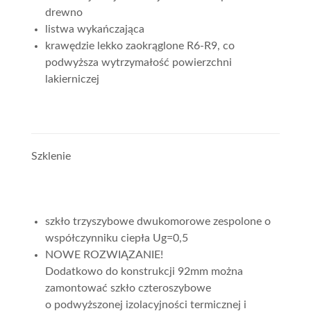
drewno
listwa wykańczająca
krawędzie lekko zaokrąglone R6-R9, co
podwyższa wytrzymałość powierzchni
lakierniczej
Szklenie
szkło trzyszybowe dwukomorowe zespolone o
współczynniku ciepła Ug=0,5
NOWE ROZWIĄZANIE!
Dodatkowo do konstrukcji 92mm można
zamontować szkło czteroszybowe
o podwyższonej izolacyjności termicznej i