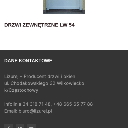
DRZWI ZEWNĘTRZNE LW 54
DANE KONTAKTOWE
Lizurej – Producent drzwi i okien
ul. Chodakowskiego 32 Wilkowiecko
k/Częstochowy
Infolinia
34 318 71 48,
+48 665 65 77 88
Email:
biuro@lizurej.pl