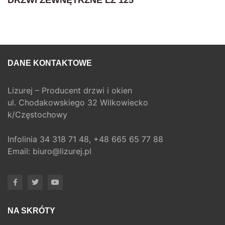
DANE KONTAKTOWE
Lizurej – Producent drzwi i okien
ul. Chodakowskiego 32 Wilkowiecko
k/Częstochowy
Infolinia
34 318 71 48,
+48 665 65 77 88
Email:
biuro@lizurej.pl
NA SKRÓTY