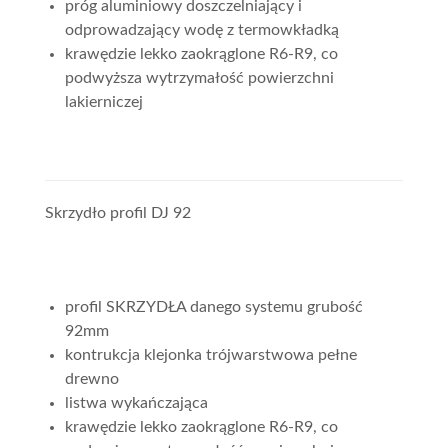
próg aluminiowy doszczelniający i
odprowadzający wodę z termowkładką
krawędzie lekko zaokrąglone R6-R9, co
podwyższa wytrzymałość powierzchni
lakierniczej
Skrzydło profil DJ 92
profil SKRZYDŁA danego systemu grubość
92mm
kontrukcja klejonka trójwarstwowa pełne
drewno
listwa wykańczająca
krawędzie lekko zaokrąglone R6-R9, co