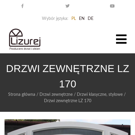
Wybór języka:
PL
EN
DE
DRZWI ZEWNĘTRZNE LZ
170
Strona główna
/
Drzwi zewnętrzne
/
Drzwi klasyczne, stylowe
/
Drzwi zewnętrzne LZ 170