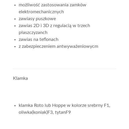
możliwość zastosowania zamków
elektromechanicznych
zawiasy puszkowe
zawias 2D i 3D z regulacią w trzech
płaszczyzanch
zawias na teflonach
z zabezpieczeniem antwyważeniowycm
Klamka
klamka Roto lub Hoppe w kolorze srebrny F1,
oliwka(koniak)F3, tytanF9