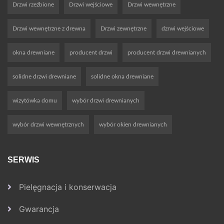
Drzwi rzeźbione
Drzwi wejściowe
Drzwi wewnętrzne
Drzwi wewnętrzne z drewna
Drzwi zewnętrzne
dzrwi wejściowe
okna drewniane
producent drzwi
producent drzwi drewnianych
solidne drzwi drewniane
solidne okna drewniane
wizytówka domu
wybór drzwi drewnianych
wybór drzwi wewnętrznych
wybór okien drewnianych
SERWIS
Pielęgnacja i konserwacja
Gwarancja