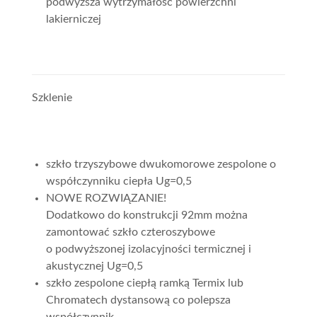
podwyższa wytrzymałość powierzchni
lakierniczej
Szklenie
szkło trzyszybowe dwukomorowe zespolone o
współczynniku ciepła Ug=0,5
NOWE ROZWIĄZANIE!
Dodatkowo do konstrukcji 92mm można
zamontować szkło czteroszybowe
o podwyższonej izolacyjności termicznej i
akustycznej Ug=0,5
szkło zespolone ciepłą ramką Termix lub
Chromatech dystansową co polepsza
współczynnik