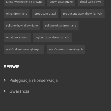
Drzwi wewnętrzne z drewna
Drzwi zewnętrzne
dzrwi wejściowe
okna drewniane
producent drzwi
producent drzwi drewnianych
solidne drzwi drewniane
solidne okna drewniane
wizytówka domu
wybór drzwi drewnianych
wybór drzwi wewnętrznych
wybór okien drewnianych
SERWIS
Pielęgnacja i konserwacja
Gwarancja