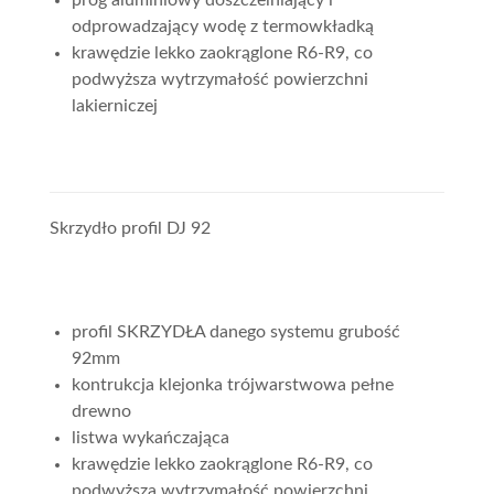
próg aluminiowy doszczelniający i
odprowadzający wodę z termowkładką
krawędzie lekko zaokrąglone R6-R9, co
podwyższa wytrzymałość powierzchni
lakierniczej
Skrzydło profil DJ 92
profil SKRZYDŁA danego systemu grubość
92mm
kontrukcja klejonka trójwarstwowa pełne
drewno
listwa wykańczająca
krawędzie lekko zaokrąglone R6-R9, co
podwyższa wytrzymałość powierzchni