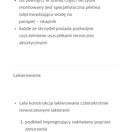
od zewnątrz w dolnej części skrzydła
montowany jest specjalistyczna płetwa
odprowadzająca wodę na
parapet – okapnik
każde ze skrzydeł posiada podwójne
uszczelnienie uszczelkami termiczno
akustycznymi
Lakierowanie
cała konstrukcja lakierowana czterokrotnie
nowoczesnymi lakierami
podkład impregnujący nakładany poprzez
zanurzania