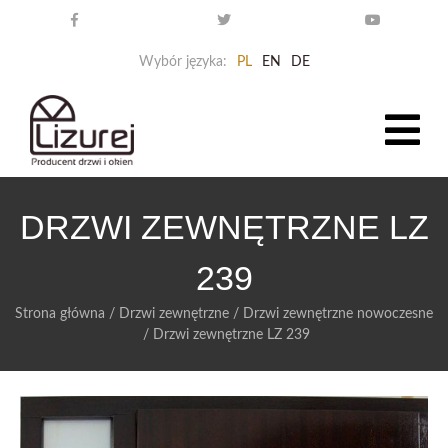
Wybór języka:
PL
EN
DE
DRZWI ZEWNĘTRZNE LZ
239
Strona główna
/
Drzwi zewnętrzne
/
Drzwi zewnętrzne nowoczesne
/
Drzwi zewnętrzne LZ 239