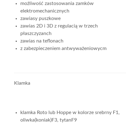
możliwość zastosowania zamków
elektromechanicznych
zawiasy puszkowe
zawias 2D i 3D z regulacią w trzech
płaszczyzanch
zawias na teflonach
z zabezpieczeniem antwyważeniowycm
Klamka
klamka Roto lub Hoppe w kolorze srebrny F1,
oliwka(koniak)F3, tytanF9