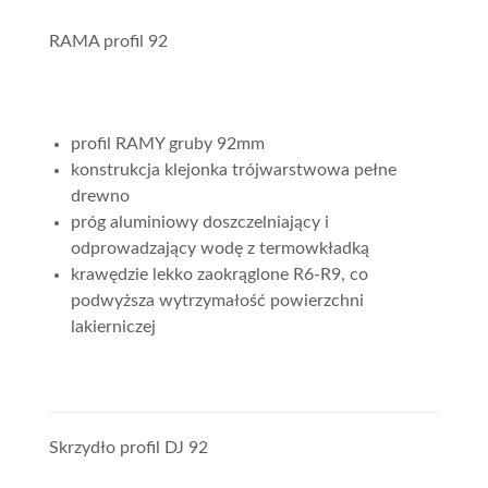
RAMA profil 92
profil RAMY gruby 92mm
konstrukcja klejonka trójwarstwowa pełne
drewno
próg aluminiowy doszczelniający i
odprowadzający wodę z termowkładką
krawędzie lekko zaokrąglone R6-R9, co
podwyższa wytrzymałość powierzchni
lakierniczej
Skrzydło profil DJ 92