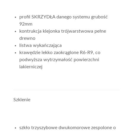
profil SKRZYDŁA danego systemu grubość
92mm
kontrukcja klejonka trójwarstwowa pełne
drewno
listwa wykańczająca
krawędzie lekko zaokrąglone R6-R9, co
podwyższa wytrzymałość powierzchni
lakierniczej
Szklenie
szkło trzyszybowe dwukomorowe zespolone o