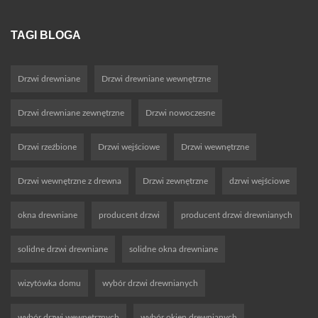
TAGI BLOGA
Drzwi drewniane
Drzwi drewniane wewnętrzne
Drzwi drewniane zewnętrzne
Drzwi nowoczesne
Drzwi rzeźbione
Drzwi wejściowe
Drzwi wewnętrzne
Drzwi wewnętrzne z drewna
Drzwi zewnętrzne
dzrwi wejściowe
okna drewniane
producent drzwi
producent drzwi drewnianych
solidne drzwi drewniane
solidne okna drewniane
wizytówka domu
wybór drzwi drewnianych
wybór drzwi wewnętrznych
wybór okien drewnianych