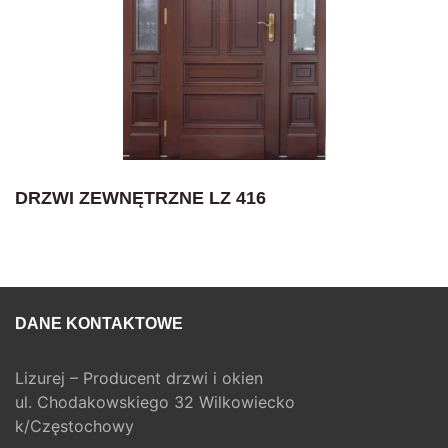
DRZWI ZEWNĘTRZNE LZ 416
DANE KONTAKTOWE
Lizurej – Producent drzwi i okien
ul. Chodakowskiego 32 Wilkowiecko
k/Częstochowy