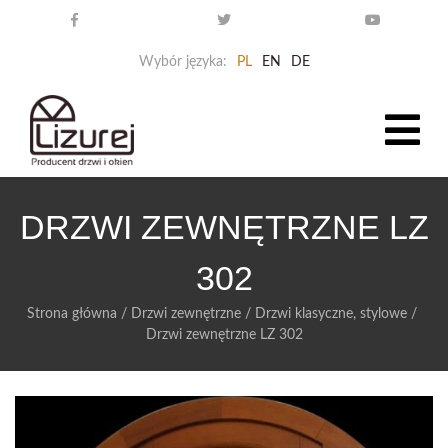
Wybór języka:
PL
EN
DE
DRZWI ZEWNĘTRZNE LZ
302
Strona główna
/
Drzwi zewnętrzne
/
Drzwi klasyczne, stylowe
/
Drzwi zewnętrzne LZ 302