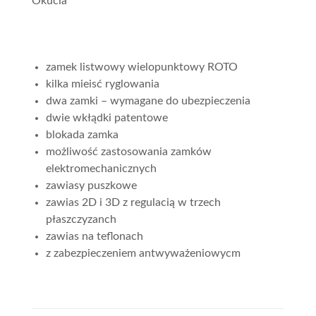
Okucia
zamek listwowy wielopunktowy ROTO
kilka mieisć ryglowania
dwa zamki – wymagane do ubezpieczenia
dwie wkłądki patentowe
blokada zamka
możliwość zastosowania zamków
elektromechanicznych
zawiasy puszkowe
zawias 2D i 3D z regulacią w trzech
płaszczyzanch
zawias na teflonach
z zabezpieczeniem antwyważeniowycm