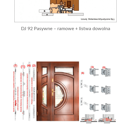
DJ 92 Pasywne – ramowe + listwa dowolna