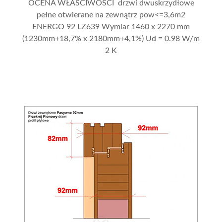
OCENA WŁAŚCIWOŚCI drzwi dwuskrzydłowe
pełne otwierane na zewnątrz pow<=3,6m2
ENERGO 92 LZ639 Wymiar 1460 x 2270 mm
(1230mm+18,7% x 2180mm+4,1%) Ud = 0.98 W/m
2 K