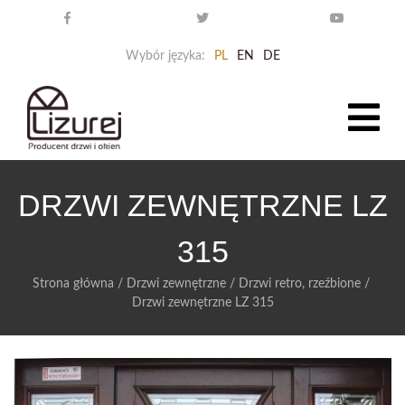
Wybór języka:
PL
EN
DE
DRZWI ZEWNĘTRZNE LZ
315
Strona główna
/
Drzwi zewnętrzne
/
Drzwi retro, rzeźbione
/
Drzwi zewnętrzne LZ 315