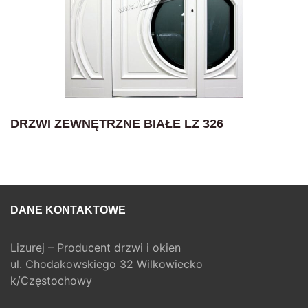
DRZWI ZEWNĘTRZNE BIAŁE LZ 326
DANE KONTAKTOWE
Lizurej – Producent drzwi i okien
ul. Chodakowskiego 32 Wilkowiecko
k/Częstochowy