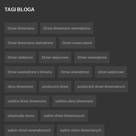
TAGI BLOGA
Drzwi drewniane
Drzwi drewniane wewnętrzne
Drzwi drewniane zewnętrzne
Drzwi nowoczesne
Drzwi rzeźbione
Drzwi wejściowe
Drzwi wewnętrzne
Drzwi wewnętrzne z drewna
Drzwi zewnętrzne
dzrwi wejściowe
okna drewniane
producent drzwi
producent drzwi drewnianych
solidne drzwi drewniane
solidne okna drewniane
wizytówka domu
wybór drzwi drewnianych
wybór drzwi wewnętrznych
wybór okien drewnianych