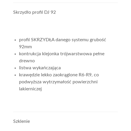
Skrzydło profil DJ 92
profil SKRZYDŁA danego systemu grubość
92mm
kontrukcja klejonka trójwarstwowa pełne
drewno
listwa wykańczająca
krawędzie lekko zaokrąglone R6-R9, co
podwyższa wytrzymałość powierzchni
lakierniczej
Szklenie