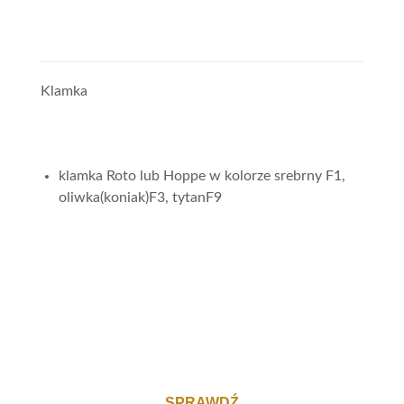
Klamka
klamka Roto lub Hoppe w kolorze srebrny F1,
oliwka(koniak)F3, tytanF9
SPRAWDŹ