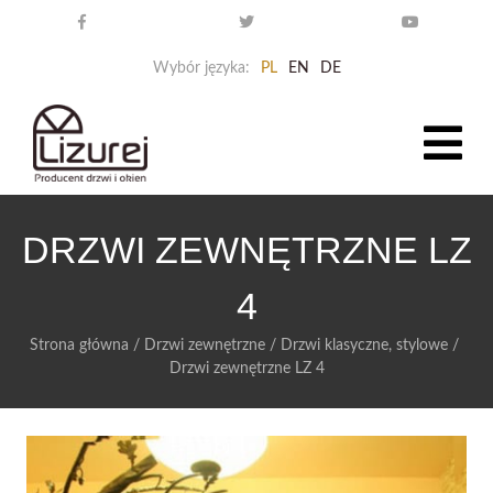
Wybór języka:
PL
EN
DE
DRZWI ZEWNĘTRZNE LZ
4
Strona główna
/
Drzwi zewnętrzne
/
Drzwi klasyczne, stylowe
/
Drzwi zewnętrzne LZ 4