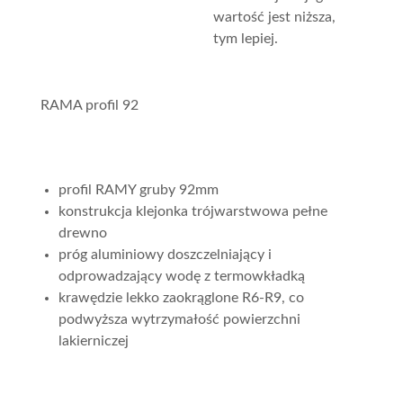
wartość jest niższa,
tym lepiej.
RAMA profil 92
profil RAMY gruby 92mm
konstrukcja klejonka trójwarstwowa pełne
drewno
próg aluminiowy doszczelniający i
odprowadzający wodę z termowkładką
krawędzie lekko zaokrąglone R6-R9, co
podwyższa wytrzymałość powierzchni
lakierniczej