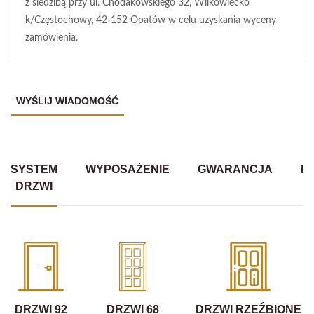
z siedzibą przy ul. Chodakowskiego 32, Wilkowiecko
k/Częstochowy, 42-152 Opatów w celu uzyskania wyceny
zamówienia.
SYSTEM
WYPOSAŻENIE
GWARANCJA
K
DRZWI
DRZWI 92
DRZWI 68
DRZWI RZEŹBIONE