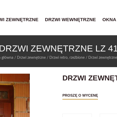
WI ZEWNĘTRZNE
DRZWI WEWNĘTRZNE
OKNA
DRZWI ZEWNĘTRZNE LZ 4
a główna
/
Drzwi zewnętrzne
/
Drzwi retro, rzeźbione
/
Drzwi zewnętrzne
DRZWI ZEWNĘT
PROSZĘ O WYCENĘ