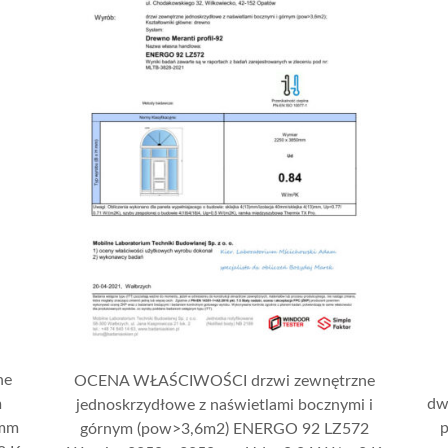
ne
OCENA WŁAŚCIWOŚCI drzwi zewnętrzne
m
dw
jednoskrzydłowe z naświetlami bocznymi i
 mm
górnym (pow>3,6m2) ENERGO 92 LZ572