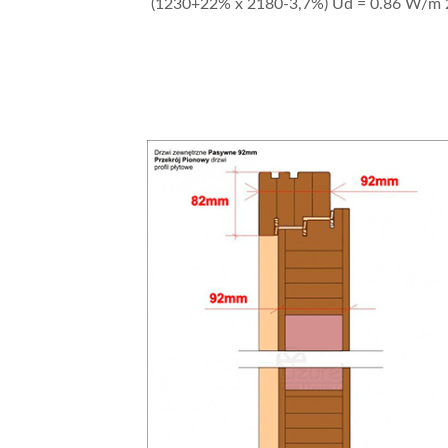
(1230+22% x 2180-3,7%) Ud = 0.86 W/m 