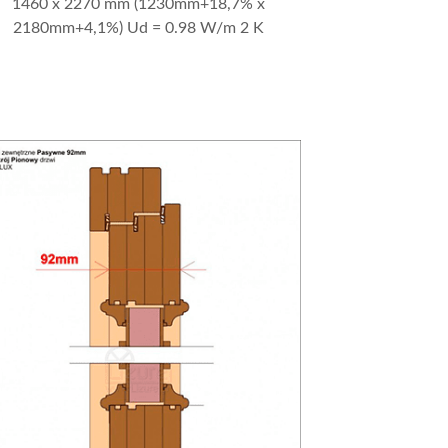
1460 x 2270 mm (1230mm+18,7% x
2180mm+4,1%) Ud = 0.98 W/m 2 K