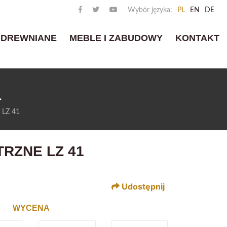
Wybór języka:
PL
EN
DE
 DREWNIANE
MEBLE I ZABUDOWY
KONTAKT
1
 LZ 41
RZNE LZ 41
Udostępnij
WYCENA