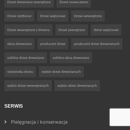
Drzwi drewniane zewnętrzne
Drzwi nowoczesne
Drzwi rzeźbione
Drzwi wejściowe
Drzwi wewnętrzne
Drzwi wewnętrzne z drewna
Drzwi zewnętrzne
dzrwi wejściowe
okna drewniane
producent drzwi
producent drzwi drewnianych
solidne drzwi drewniane
solidne okna drewniane
wizytówka domu
wybór drzwi drewnianych
wybór drzwi wewnętrznych
wybór okien drewnianych
SERWIS
Pielęgnacja i konserwacja