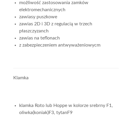
możliwość zastosowania zamków
elektromechanicznych
zawiasy puszkowe
zawias 2D i 3D z regulacią w trzech
płaszczyzanch
zawias na teflonach
z zabezpieczeniem antwyważeniowycm
Klamka
klamka Roto lub Hoppe w kolorze srebrny F1,
oliwka(koniak)F3, tytanF9