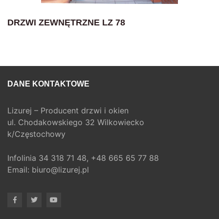
DRZWI ZEWNĘTRZNE LZ 78
DANE KONTAKTOWE
Lizurej – Producent drzwi i okien
ul. Chodakowskiego 32 Wilkowiecko
k/Częstochowy
Infolinia
34 318 71 48,
+48 665 65 77 88
Email:
biuro@lizurej.pl