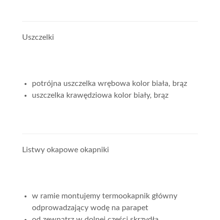
Uszczelki
potrójna uszczelka wrębowa kolor biała, brąz
uszczelka krawędziowa kolor biały, brąz
Listwy okapowe okapniki
w ramie montujemy termookapnik główny
odprowadzający wodę na parapet
od zewnątrz w dolnej części skrzydła