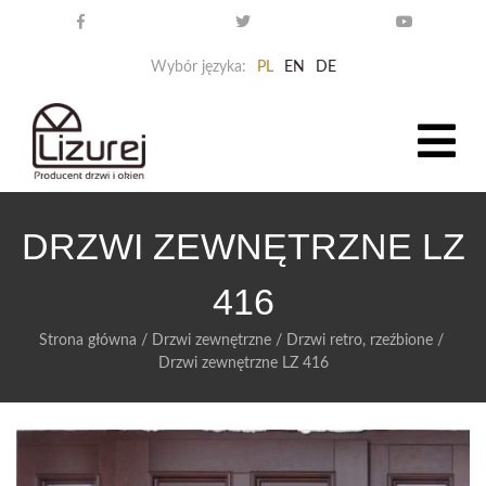
Wybór języka:
PL
EN
DE
DRZWI ZEWNĘTRZNE LZ
416
Strona główna
/
Drzwi zewnętrzne
/
Drzwi retro, rzeźbione
/
Drzwi zewnętrzne LZ 416