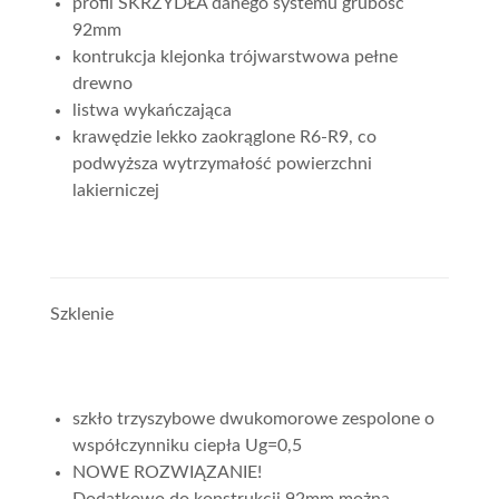
profil SKRZYDŁA danego systemu grubość
92mm
kontrukcja klejonka trójwarstwowa pełne
drewno
listwa wykańczająca
krawędzie lekko zaokrąglone R6-R9, co
podwyższa wytrzymałość powierzchni
lakierniczej
Szklenie
szkło trzyszybowe dwukomorowe zespolone o
współczynniku ciepła Ug=0,5
NOWE ROZWIĄZANIE!
Dodatkowo do konstrukcji 92mm można