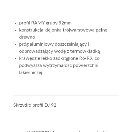
profil RAMY gruby 92mm
konstrukcja klejonka trójwarstwowa pełne
drewno
próg aluminiowy doszczelniający i
odprowadzający wodę z termowkładką
krawędzie lekko zaokrąglone R6-R9, co
podwyższa wytrzymałość powierzchni
lakierniczej
Skrzydło profil DJ 92