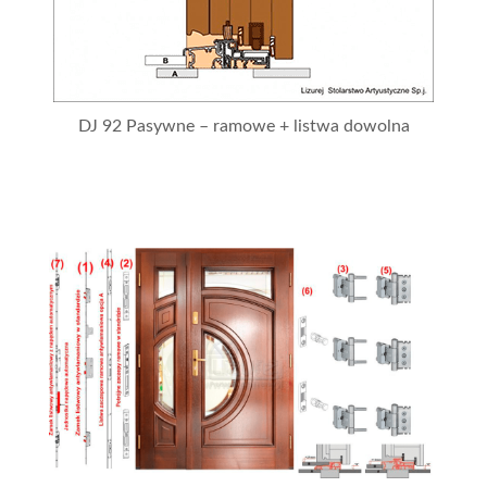
DJ 92 Pasywne – ramowe + listwa dowolna