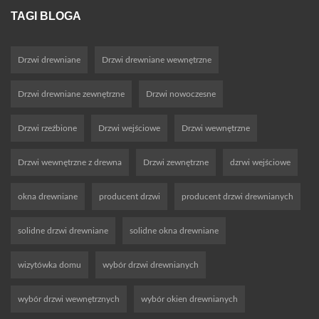
TAGI BLOGA
Drzwi drewniane
Drzwi drewniane wewnętrzne
Drzwi drewniane zewnętrzne
Drzwi nowoczesne
Drzwi rzeźbione
Drzwi wejściowe
Drzwi wewnętrzne
Drzwi wewnętrzne z drewna
Drzwi zewnętrzne
dzrwi wejściowe
okna drewniane
producent drzwi
producent drzwi drewnianych
solidne drzwi drewniane
solidne okna drewniane
wizytówka domu
wybór drzwi drewnianych
wybór drzwi wewnętrznych
wybór okien drewnianych