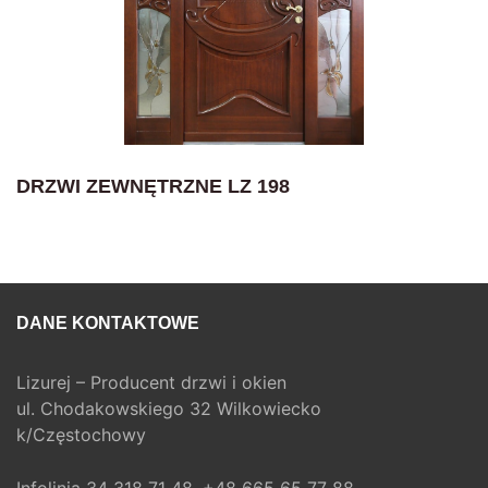
DRZWI ZEWNĘTRZNE LZ 198
DANE KONTAKTOWE
Lizurej – Producent drzwi i okien
ul. Chodakowskiego 32 Wilkowiecko
k/Częstochowy
Infolinia
34 318 71 48,
+48 665 65 77 88