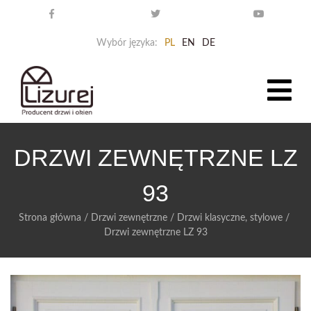
Wybór języka:
PL
EN
DE
DRZWI ZEWNĘTRZNE LZ
93
Strona główna
/
Drzwi zewnętrzne
/
Drzwi klasyczne, stylowe
/
Drzwi zewnętrzne LZ 93