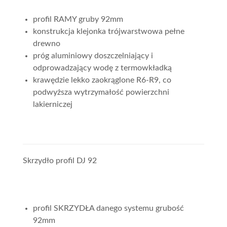
profil RAMY gruby 92mm
konstrukcja klejonka trójwarstwowa pełne
drewno
próg aluminiowy doszczelniający i
odprowadzający wodę z termowkładką
krawędzie lekko zaokrąglone R6-R9, co
podwyższa wytrzymałość powierzchni
lakierniczej
Skrzydło profil DJ 92
profil SKRZYDŁA danego systemu grubość
92mm