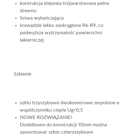
kontrukcja klejonka trójwarstwowa pełne
drewno
listwa wykańczająca
krawędzie lekko zaokrąglone R6-R9, co
podwyższa wytrzymałość powierzchni
lakierniczej
Szklenie
szkło trzyszybowe dwukomorowe zespolone o
współczynniku ciepła Ug=0,5
NOWE ROZWIĄZANIE!
Dodatkowo do konstrukcji 92mm można
zamontować szkło czteroszybowe