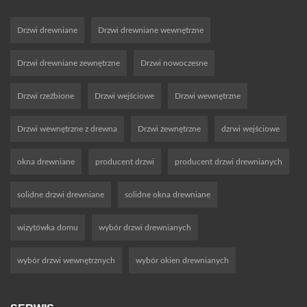
Drzwi drewniane
Drzwi drewniane wewnętrzne
Drzwi drewniane zewnętrzne
Drzwi nowoczesne
Drzwi rzeźbione
Drzwi wejściowe
Drzwi wewnętrzne
Drzwi wewnętrzne z drewna
Drzwi zewnętrzne
dzrwi wejściowe
okna drewniane
producent drzwi
producent drzwi drewnianych
solidne drzwi drewniane
solidne okna drewniane
wizytówka domu
wybór drzwi drewnianych
wybór drzwi wewnętrznych
wybór okien drewnianych