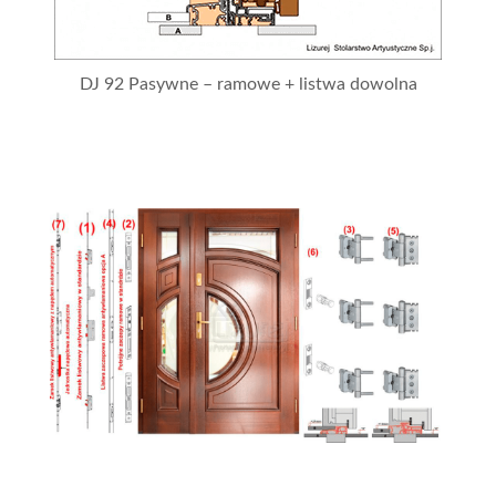
DJ 92 Pasywne – ramowe + listwa dowolna