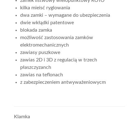
zamek listwowy wielopunktowy ROTO
kilka mieisć ryglowania
dwa zamki – wymagane do ubezpieczenia
dwie wkłądki patentowe
blokada zamka
możliwość zastosowania zamków
elektromechanicznych
zawiasy puszkowe
zawias 2D i 3D z regulacią w trzech
płaszczyzanch
zawias na teflonach
z zabezpieczeniem antwyważeniowycm
Klamka