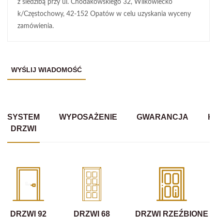
z siedzibą przy ul. Chodakowskiego 32, Wilkowiecko
k/Częstochowy, 42-152 Opatów w celu uzyskania wyceny
zamówienia.
SYSTEM
WYPOSAŻENIE
GWARANCJA
K
DRZWI
DRZWI 92
DRZWI 68
DRZWI RZEŹBIONE