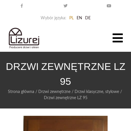
Wybór języka:
PL
EN
DE
DRZWI ZEWNĘTRZNE LZ
95
Strona główna
/
Drzwi zewnętrzne
/
Drzwi klasyczne, stylowe
/
Drzwi zewnętrzne LZ 95