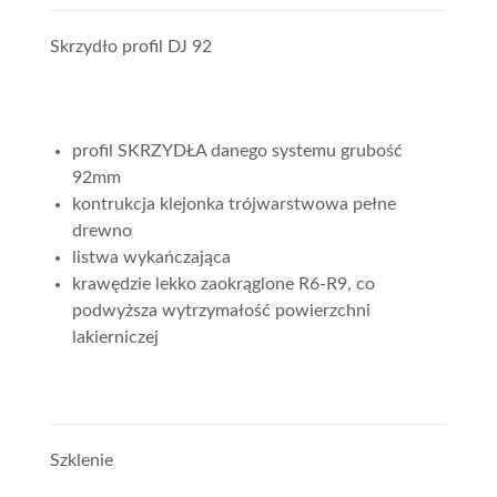
Skrzydło profil DJ 92
profil SKRZYDŁA danego systemu grubość
92mm
kontrukcja klejonka trójwarstwowa pełne
drewno
listwa wykańczająca
krawędzie lekko zaokrąglone R6-R9, co
podwyższa wytrzymałość powierzchni
lakierniczej
Szklenie