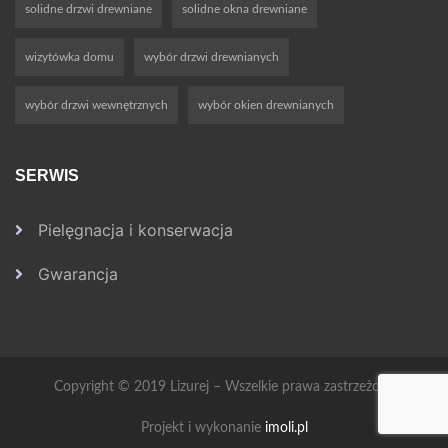
solidne drzwi drewniane
solidne okna drewniane
wizytówka domu
wybór drzwi drewnianych
wybór drzwi wewnętrznych
wybór okien drewnianych
SERWIS
Pielęgnacja i konserwacja
Gwarancja
Copyright © 2019 Lizurej – Wszelkie prawa zastrzeżone
Projekt i wykonanie
imoli.pl