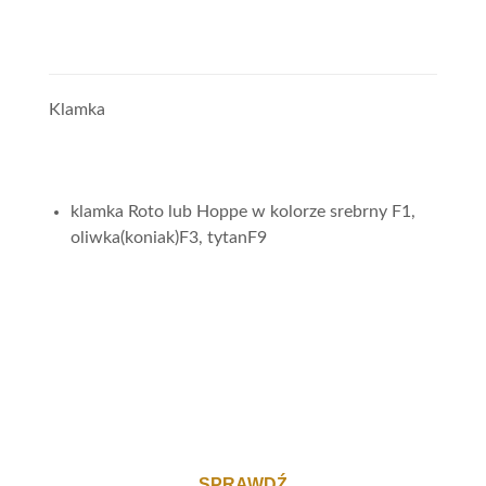
Klamka
klamka Roto lub Hoppe w kolorze srebrny F1,
oliwka(koniak)F3, tytanF9
SPRAWDŹ