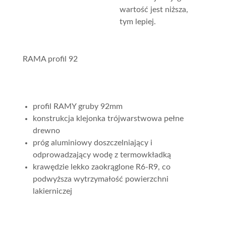
wartość jest niższa,
tym lepiej.
RAMA profil 92
profil RAMY gruby 92mm
konstrukcja klejonka trójwarstwowa pełne
drewno
próg aluminiowy doszczelniający i
odprowadzający wodę z termowkładką
krawędzie lekko zaokrąglone R6-R9, co
podwyższa wytrzymałość powierzchni
lakierniczej