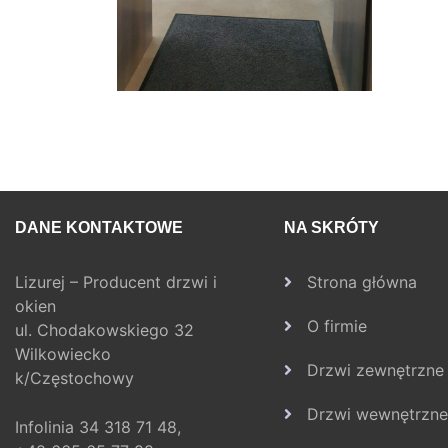
DANE KONTAKTOWE
NA SKRÓTY
Lizurej – Producent drzwi i
Strona główna
okien
O firmie
ul. Chodakowskiego 32
Wilkowiecko
Drzwi zewnętrzne
k/Częstochowy
Drzwi wewnętrzne
Infolinia
34 318 71 48,