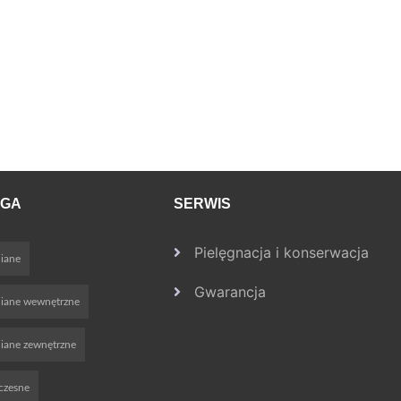
OGA
SERWIS
Pielęgnacja i konserwacja
iane
Gwarancja
niane wewnętrzne
iane zewnętrzne
czesne