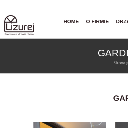
HOME
O FIRMIE
DRZ
GARD
Strona 
GA