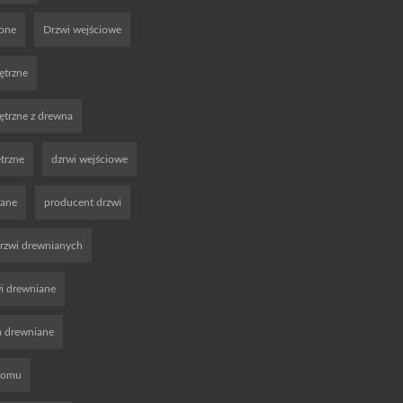
ione
Drzwi wejściowe
ętrzne
trzne z drewna
trzne
dzrwi wejściowe
iane
producent drzwi
rzwi drewnianych
wi drewniane
a drewniane
domu