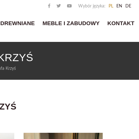
Wybór języka:
PL
EN
DE
 DREWNIANE
MEBLE I ZABUDOWY
KONTAKT
KRZYŚ
fa Krzyś
ZYŚ