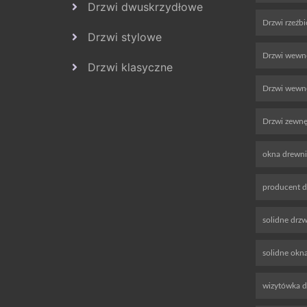
Drzwi dwuskrzydłowe
Drzwi rzeźb
Drzwi stylowe
Drzwi wewn
Drzwi klasyczne
Drzwi wewnę
Drzwi zewnę
okna drewn
producent d
solidne drz
solidne okn
wizytówka 