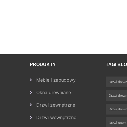
PRODUKTY
TAGI BL
Meble i zabudowy
Drzwi drewn
Okna drewniane
Drzwi drew
Drzwi zewnętrzne
Drzwi drewn
Drzwi wewnętrzne
Drzwi nowo