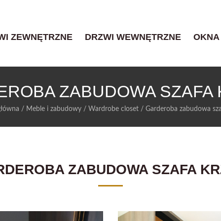
WI ZEWNĘTRZNE
DRZWI WEWNĘTRZNE
OKNA
EROBA ZABUDOWA SZAFA 
główna
/
Meble i zabudowy
/
Wardrobe closet
/
Garderoba zabudowa sza
RDEROBA ZABUDOWA SZAFA KR