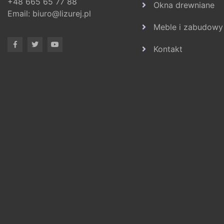
+48 665 65 77 88
Okna drewniane
Email:
biuro@lizurej.pl
Meble i zabudowy
Kontakt