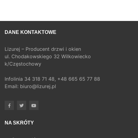
DANE KONTAKTOWE
Lizurej – Producent drzwi i okien
ul. Chodakowskiego 32 Wilkowiecko
k/Częstochowy
Infolinia
34 318 71 48,
+48 665 65 77 88
Email:
biuro@lizurej.pl
NA SKRÓTY