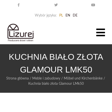
Wybór języka:
PL
EN
DE
KUCHNIA BIAŁO ZŁOTA
GLAMOUR LMK50
Strona główna
/
Meble i zabudowy
/
Möbel und Kirchenbänke
/
Kuchnia biało złota Glamour LMk50