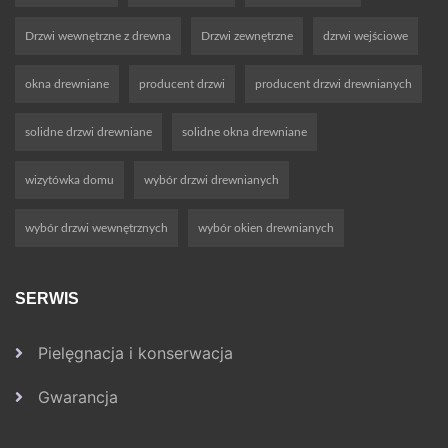
Drzwi wewnętrzne z drewna
Drzwi zewnętrzne
dzrwi wejściowe
okna drewniane
producent drzwi
producent drzwi drewnianych
solidne drzwi drewniane
solidne okna drewniane
wizytówka domu
wybór drzwi drewnianych
wybór drzwi wewnętrznych
wybór okien drewnianych
SERWIS
Pielęgnacja i konserwacja
Gwarancja