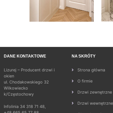
DANE KONTAKTOWE
NA SKRÓTY
Lizurej – Producent drzwi i
Strona główna
okien
O firmie
ul. Chodakowskiego 32
Wilkowiecko
Drzwi zewnętrzne
k/Częstochowy
Drzwi wewnętrzne
Infolinia
34 318 71 48,
+48 665 65 77 88