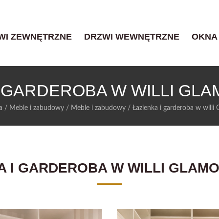
WI ZEWNĘTRZNE
DRZWI WEWNĘTRZNE
OKNA
I GARDEROBA W WILLI GL
a
/
Meble i zabudowy
/
Meble i zabudowy
/
Łazienka i garderoba w will
A I GARDEROBA W WILLI GLAM