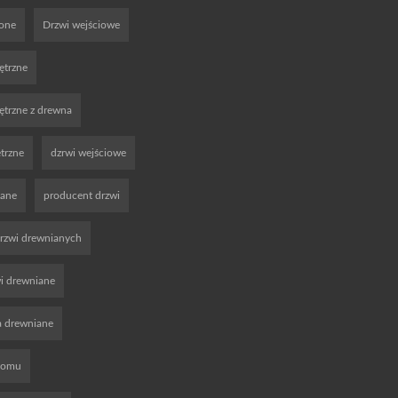
ione
Drzwi wejściowe
ętrzne
trzne z drewna
trzne
dzrwi wejściowe
iane
producent drzwi
rzwi drewnianych
wi drewniane
a drewniane
domu