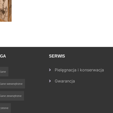
OGA
SERWIS
Pielęgnacja i konserwacja
iane
Gwarancja
niane wewnętrzne
iane zewnętrzne
czesne