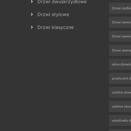
Drzwi dwuskrzydłowe
Drzwi rzeźb
Drzwi stylowe
Drzwi wewn
Drzwi klasyczne
Drzwi wewnę
Drzwi zewnę
okna drewn
producent d
solidne drz
solidne okn
wizytówka 