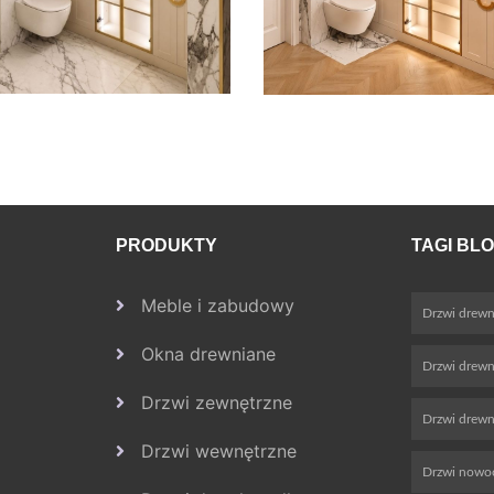
PRODUKTY
TAGI BL
Meble i zabudowy
Drzwi drewn
Okna drewniane
Drzwi drew
Drzwi zewnętrzne
Drzwi drewn
Drzwi wewnętrzne
Drzwi nowo