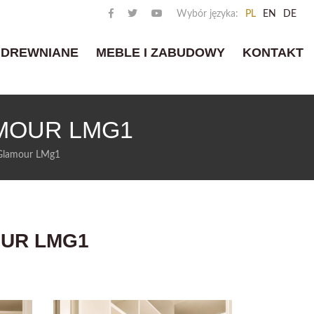
Wybór języka:
PL
EN
DE
 DREWNIANE
MEBLE I ZABUDOWY
KONTAKT
AMOUR LMG1
i Glamour LMg1
OUR LMG1