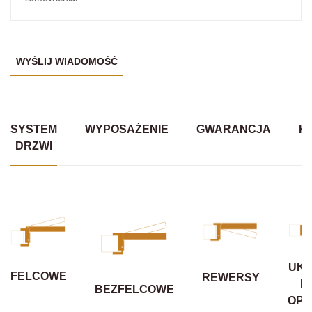
SYSTEM
WYPOSAŻENIE
GWARANCJA
K
DRZWI
UKR
FELCOWE
REWERSY
B
BEZFELCOWE
OPA