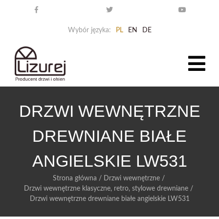
Wybór języka:
PL
EN
DE
DRZWI WEWNĘTRZNE
DREWNIANE BIAŁE
ANGIELSKIE LW531
Strona główna
/
Drzwi wewnętrzne
/
Drzwi wewnętrzne klasyczne, retro, stylowe drewniane
/
Drzwi wewnętrzne drewniane białe angielskie LW531