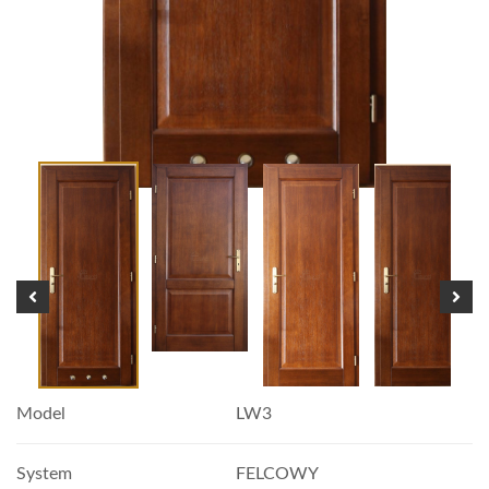
Model
LW3
System
FELCOWY