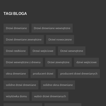
TAGI BLOGA
Drzwi drewniane
Drzwi drewniane wewnętrzne
Drzwi drewniane zewnętrzne
Drzwi nowoczesne
Drzwi rzeźbione
Drzwi wejściowe
Drzwi wewnętrzne
Drzwi wewnętrzne z drewna
Drzwi zewnętrzne
dzrwi wejściowe
okna drewniane
producent drzwi
producent drzwi drewnianych
solidne drzwi drewniane
solidne okna drewniane
wizytówka domu
wybór drzwi drewnianych