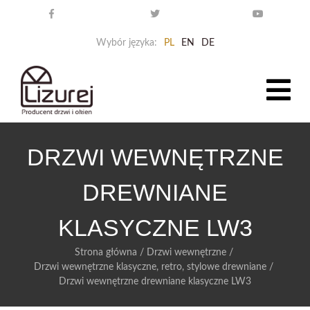
Wybór języka:
PL
EN
DE
DRZWI WEWNĘTRZNE
DREWNIANE
KLASYCZNE LW3
Strona główna
/
Drzwi wewnętrzne
/
Drzwi wewnętrzne klasyczne, retro, stylowe drewniane
/
Drzwi wewnętrzne drewniane klasyczne LW3