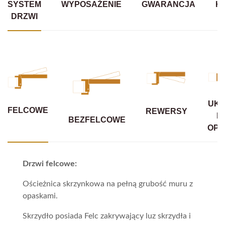
SYSTEM
WYPOSAŻENIE
GWARANCJA
K
DRZWI
UKR
FELCOWE
REWERSY
B
BEZFELCOWE
OPA
Drzwi felcowe:
Ościeżnica skrzynkowa na pełną grubość muru z
opaskami.
Skrzydło posiada Felc zakrywający luz skrzydła i