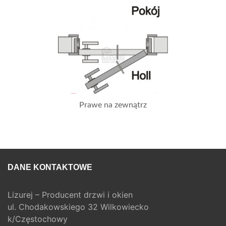
Prawe na zewnątrz
DANE KONTAKTOWE
Lizurej – Producent drzwi i okien
ul. Chodakowskiego 32 Wilkowiecko
k/Częstochowy