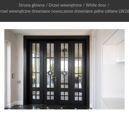
Strona główna
/
Drzwi wewnętrzne
/
White door
/
rzwi wewnętrzne drewniane nowoczesne drewniane pełne szklane LW2