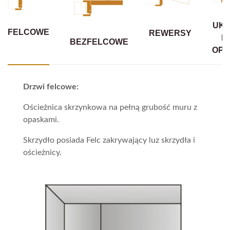
UKR
FELCOWE
REWERSY
B
BEZFELCOWE
OPA
Drzwi felcowe:
Ościeżnica skrzynkowa na pełną grubość muru z
opaskami.
Skrzydło posiada Felc zakrywający luz skrzydła i
ościeżnicy.