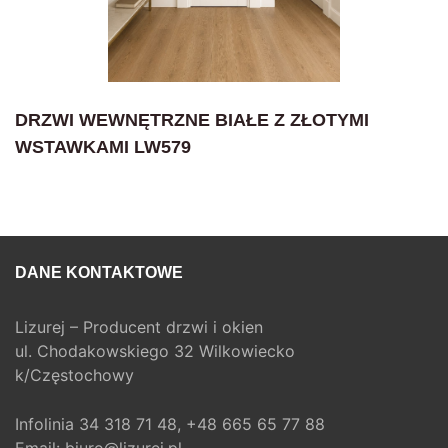
DRZWI WEWNĘTRZNE BIAŁE Z ZŁOTYMI
WSTAWKAMI LW579
DANE KONTAKTOWE
Lizurej – Producent drzwi i okien
ul. Chodakowskiego 32 Wilkowiecko
k/Częstochowy
Infolinia
34 318 71 48,
+48 665 65 77 88