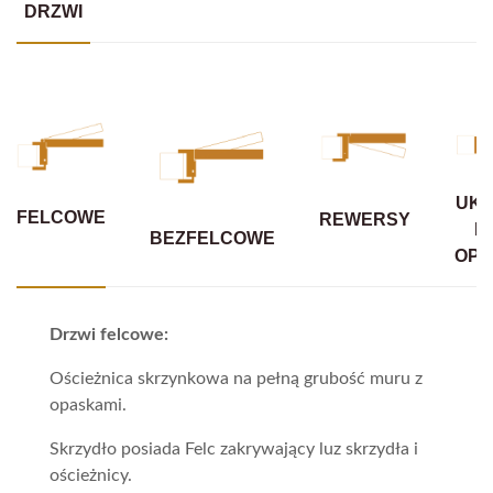
DRZWI
UKR
FELCOWE
REWERSY
B
BEZFELCOWE
OPA
Drzwi felcowe:
Ościeżnica skrzynkowa na pełną grubość muru z
opaskami.
Skrzydło posiada Felc zakrywający luz skrzydła i
ościeżnicy.