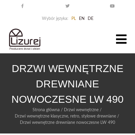
Wybór języka:
PL
EN
DE
DRZWI WEWNĘTRZNE
DREWNIANE
NOWOCZESNE LW 490
Strona główna
/
Drzwi wewnętrzne
/
Drzwi wewnętrzne klasyczne, retro, stylowe drewniane
/
Drzwi wewnętrzne drewniane nowoczesne LW 490