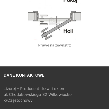
Prawe na zewnątrz
DANE KONTAKTOWE
Lizurej – Producent drzwi i okien
ul. Chodakowskiego 32 Wilkowiecko
k/Częstochowy