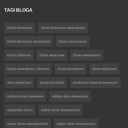
TAGI BLOGA
Drzwi drewniane
Drzwi drewniane wewnętrzne
Drzwi drewniane zewnętrzne
Drzwi nowoczesne
Drzwi rzeźbione
Drzwi wejściowe
Drzwi wewnętrzne
Drzwi wewnętrzne z drewna
Drzwi zewnętrzne
dzrwi wejściowe
okna drewniane
producent drzwi
producent drzwi drewnianych
solidne drzwi drewniane
solidne okna drewniane
wizytówka domu
wybór drzwi drewnianych
wybór drzwi wewnętrznych
wybór okien drewnianych