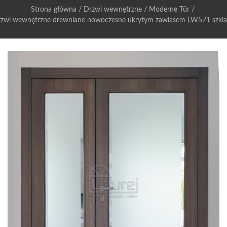
Strona główna
/
Drzwi wewnętrzne
/
Moderne Tür
/
zwi wewnętrzne drewniane nowoczesne ukrytym zawiasem LW571 szkl