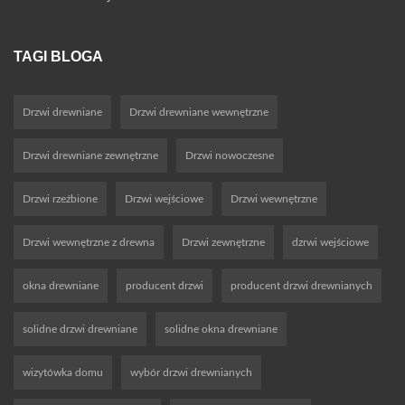
TAGI BLOGA
Drzwi drewniane
Drzwi drewniane wewnętrzne
Drzwi drewniane zewnętrzne
Drzwi nowoczesne
Drzwi rzeźbione
Drzwi wejściowe
Drzwi wewnętrzne
Drzwi wewnętrzne z drewna
Drzwi zewnętrzne
dzrwi wejściowe
okna drewniane
producent drzwi
producent drzwi drewnianych
solidne drzwi drewniane
solidne okna drewniane
wizytówka domu
wybór drzwi drewnianych