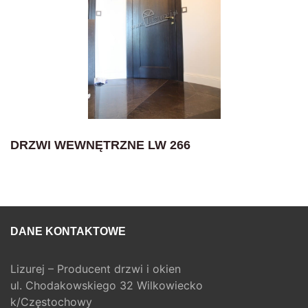
DRZWI WEWNĘTRZNE LW 266
DANE KONTAKTOWE
Lizurej – Producent drzwi i okien
ul. Chodakowskiego 32 Wilkowiecko
k/Częstochowy