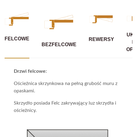
UKR
FELCOWE
REWERSY
B
BEZFELCOWE
OPA
Drzwi felcowe:
Ościeżnica skrzynkowa na pełną grubość muru z
opaskami.
Skrzydło posiada Felc zakrywający luz skrzydła i
ościeżnicy.