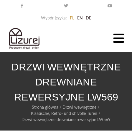
Wybór języka:
PL
EN
DE
DRZWI WEWNĘTRZNE
DREWNIANE
REWERSYJNE LW569
Strona główna
/
Drzwi wewnętrzne
/
Klassische, Retro- und stilvolle Türen
/
Drzwi wewnętrzne drewniane rewersyjne LW569