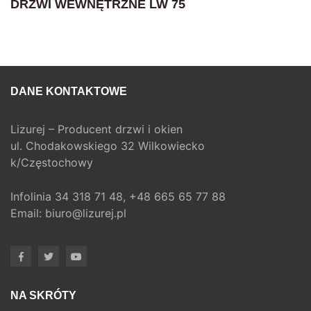
DRZWI WEWNĘTRZNE LW 75
DANE KONTAKTOWE
Lizurej – Producent drzwi i okien
ul. Chodakowskiego 32 Wilkowiecko
k/Częstochowy
Infolinia
34 318 71 48,
+48 665 65 77 88
Email:
biuro@lizurej.pl
NA SKRÓTY