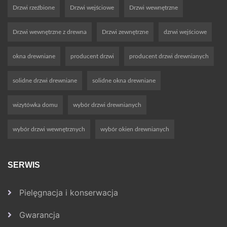
Drzwi rzeźbione
Drzwi wejściowe
Drzwi wewnętrzne
Drzwi wewnętrzne z drewna
Drzwi zewnętrzne
dzrwi wejściowe
okna drewniane
producent drzwi
producent drzwi drewnianych
solidne drzwi drewniane
solidne okna drewniane
wizytówka domu
wybór drzwi drewnianych
wybór drzwi wewnętrznych
wybór okien drewnianych
SERWIS
Pielęgnacja i konserwacja
Gwarancja