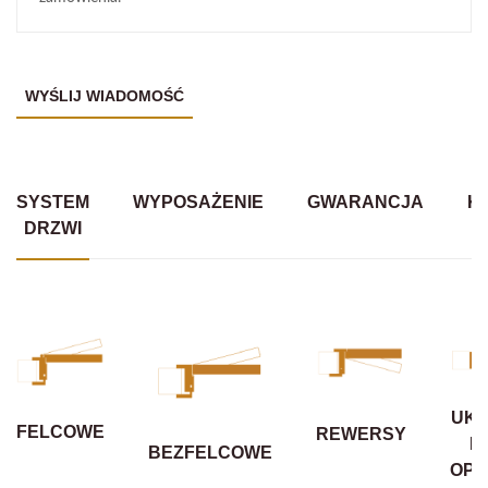
SYSTEM
WYPOSAŻENIE
GWARANCJA
K
DRZWI
UKR
FELCOWE
REWERSY
B
BEZFELCOWE
OPA